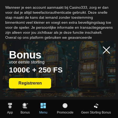
Wanneer je een account aanmaakt bij Casino333, zorg er dan
voor dat je altijd tweefactorauthenticatie gebruikt. Deze snelle
stap maakt de kans dat iemand zonder toestemming
binnenkomt veel kleiner en voegt een extra beveiligingslaag toe
voor de speler. Je persoonlijke informatie en transactiegegevens
zijn alleen voor jou zichtbaar als je deze functie inschakelt.
Overal op ons platform gebruiken we geavanceerde
encryptieprotocollen (TLS 1.3). Namen, adressen en
betalingsinformatie worden via beveiligde kanalen verzonden
Bonus
zodat nieuwsgierige mensen ze niet kunnen zien. Ons
casinoteam controleert en update regelmatig al onze systemen
voor eerste storting
om ze veilig te houden tegen cyberaanvallen en andere
bedreigingen die gericht zijn op het stelen van spelersinformatie.
1000€ + 250 FS
Registreren
Veilige betalingen: gecontroleerde
methoden en constante monitoring
Onze betalingsgateway vermeldt alleen providers die grondig
zijn getest. We accepteren methoden die legaal zijn in de sector,
App
Bonus
Menu
Promocode
Geen Storting Bonus
of je nu geld wilt storten of opnemen met een VISA, Mastercard