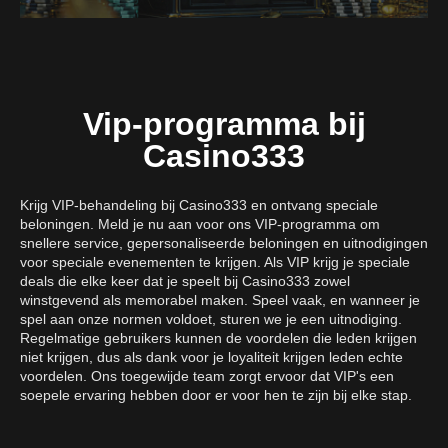
Vip-programma bij
Casino333
Krijg VIP-behandeling bij Casino333 en ontvang speciale
beloningen. Meld je nu aan voor ons VIP-programma om
snellere service, gepersonaliseerde beloningen en uitnodigingen
voor speciale evenementen te krijgen. Als VIP krijg je speciale
deals die elke keer dat je speelt bij Casino333 zowel
winstgevend als memorabel maken. Speel vaak, en wanneer je
spel aan onze normen voldoet, sturen we je een uitnodiging.
Regelmatige gebruikers kunnen de voordelen die leden krijgen
niet krijgen, dus als dank voor je loyaliteit krijgen leden echte
voordelen. Ons toegewijde team zorgt ervoor dat VIP's een
soepele ervaring hebben door er voor hen te zijn bij elke stap.