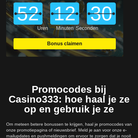
52
12
28
Uren
Minuten
Seconden
Bonus claimen
Promocodes bij
Casino333: hoe haal je ze
op en gebruik je ze
Om meteen betere bonussen te krijgen, haal je promocodes van
onze promotiepagina of nieuwsbrief. Meld je aan voor onze e-
mailupdates en pushmeldingen om ervoor te zorgen dat je nooit