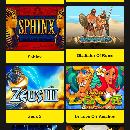
Gladiator Of Rome
Sphinx
Zeus 3
Dr Love On Vacation