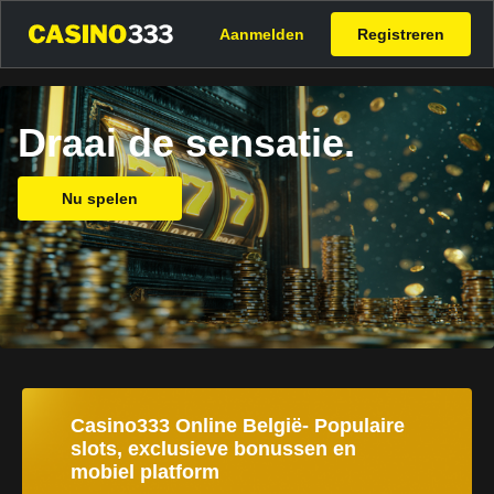
Aanmelden
Registreren
Draai de sensatie.
Nu spelen
Casino333 Online België- Populaire
slots, exclusieve bonussen en
mobiel platform