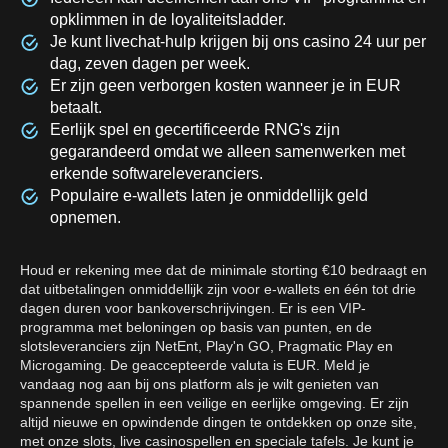
opklimmen in de loyaliteitsladder.
Je kunt livechat-hulp krijgen bij ons casino 24 uur per
dag, zeven dagen per week.
Er zijn geen verborgen kosten wanneer je in EUR
betaalt.
Eerlijk spel en gecertificeerde RNG's zijn
gegarandeerd omdat we alleen samenwerken met
erkende softwareleveranciers.
Populaire e-wallets laten je onmiddellijk geld
opnemen.
Houd er rekening mee dat de minimale storting €10 bedraagt en
dat uitbetalingen onmiddellijk zijn voor e-wallets en één tot drie
dagen duren voor bankoverschrijvingen. Er is een VIP-
programma met beloningen op basis van punten, en de
slotsleveranciers zijn NetEnt, Play'n GO, Pragmatic Play en
Microgaming. De geaccepteerde valuta is EUR. Meld je
vandaag nog aan bij ons platform als je wilt genieten van
spannende spellen in een veilige en eerlijke omgeving. Er zijn
altijd nieuwe en opwindende dingen te ontdekken op onze site,
met onze slots, live casinospellen en speciale tafels. Je kunt je