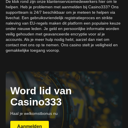
De klok rond zijn onze klantenservicemedewerkers hier om te
helpen. Heb je problemen met aanmelden bij Casino333? Ons
supportteam is 24/7 beschikbaar om je meteen te helpen via
livechat. Een gebruiksvriendelijk registratieproces en strikte
naleving van EU-regels maken dit platform een populaire keuze
onder nieuwe leden. Je geld en persoonlijke informatie worden
veilig gehouden met geavanceerde encryptie voor al je
accounts. Als je meer hulp nodig hebt, aarzel dan niet om
contact met ons op te nemen. Ons casino stelt je veiligheid en
gemakkelijke toegang voorop.
Word lid van
Casino333
Haal je welkomstbonus nu
Aanmelden