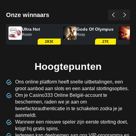
Onze winnaars
Ultra Hot
Gods Of Olympus
T
Ronin
Rosy
Ma
283€
27€
Hoogtepunten
Ons online platform heeft snelle uitbetalingen, een
groot aanbod aan slots en een aantal stortingsopties.
Om je Casino333 Online België-account te
beschermen, raden we je aan om
tweefactorauthenticatie in te schakelen zodra je je
aanmeldt.
Wanneer een nieuwe speler zijn eerste storting doet,
krijgt hij gratis spins.
Iedereen kan deelnemen aan ons VIP-programma en