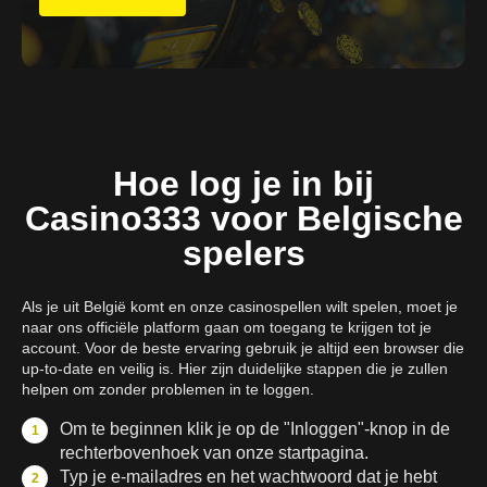
Hoe log je in bij
Casino333 voor Belgische
spelers
Als je uit België komt en onze casinospellen wilt spelen, moet je
naar ons officiële platform gaan om toegang te krijgen tot je
account. Voor de beste ervaring gebruik je altijd een browser die
up-to-date en veilig is. Hier zijn duidelijke stappen die je zullen
helpen om zonder problemen in te loggen.
Om te beginnen klik je op de "Inloggen"-knop in de
rechterbovenhoek van onze startpagina.
Typ je e-mailadres en het wachtwoord dat je hebt