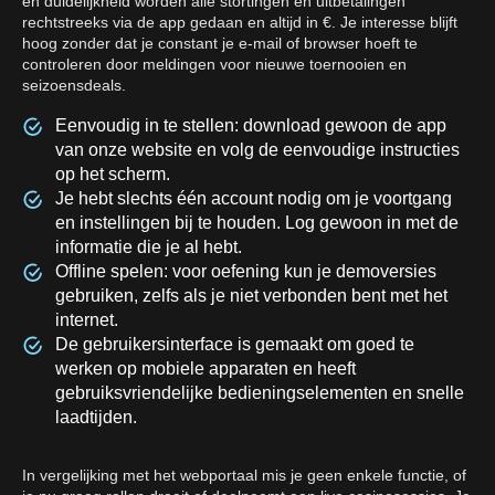
en duidelijkheid worden alle stortingen en uitbetalingen
rechtstreeks via de app gedaan en altijd in €. Je interesse blijft
hoog zonder dat je constant je e-mail of browser hoeft te
controleren door meldingen voor nieuwe toernooien en
seizoensdeals.
Eenvoudig in te stellen: download gewoon de app
van onze website en volg de eenvoudige instructies
op het scherm.
Je hebt slechts één account nodig om je voortgang
en instellingen bij te houden. Log gewoon in met de
informatie die je al hebt.
Offline spelen: voor oefening kun je demoversies
gebruiken, zelfs als je niet verbonden bent met het
internet.
De gebruikersinterface is gemaakt om goed te
werken op mobiele apparaten en heeft
gebruiksvriendelijke bedieningselementen en snelle
laadtijden.
In vergelijking met het webportaal mis je geen enkele functie, of