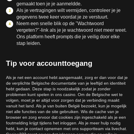
gemaakt toen je je aanmeldde.
Als je vertragingen wilt vermijden, controleer je je
gegevens twee keer voordat je ze verstuurt.
Neem een snelle blik op de "Wachtwoord
vergeten?"-link als je je wachtwoord niet meer weet.
Ons platform heeft prompts die je veilig door elke
stap leiden.
Tip voor accounttoegang
Als je net een account hebt aangemaakt, zorg er dan voor dat je
de verplichte Belgische documentatie van je leeftijd en identiteit
hebt gedaan. Deze stap is noodzakelijk zodat je zonder
problemen kunt spelen in ons casino. Om de Belgische wet te
volgen, moet je er altijd voor zorgen dat je verbinding maakt
vanuit het land. Als je van buiten België bezoekt, kun je mogelijk
niet alle functies van de site gebruiken. Wis de cache van je
browser en zorg ervoor dat cookies zijn ingeschakeld als je een
foutmelding krijgt tijdens het inloggen. Als je meer hulp nodig
hebt, kun je contact opnemen met ons supportteam via livechat.