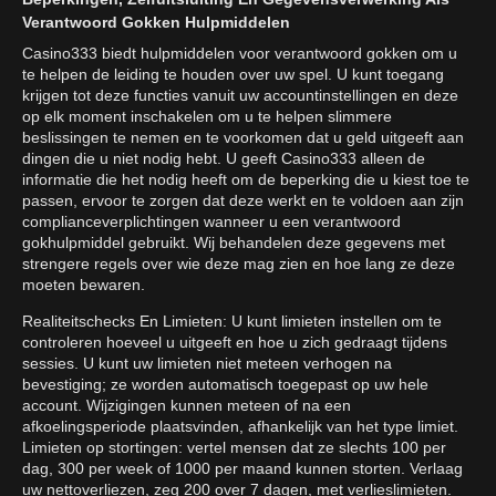
Verantwoord Gokken Hulpmiddelen
Casino333 biedt hulpmiddelen voor verantwoord gokken om u
te helpen de leiding te houden over uw spel. U kunt toegang
krijgen tot deze functies vanuit uw accountinstellingen en deze
op elk moment inschakelen om u te helpen slimmere
beslissingen te nemen en te voorkomen dat u geld uitgeeft aan
dingen die u niet nodig hebt. U geeft Casino333 alleen de
informatie die het nodig heeft om de beperking die u kiest toe te
passen, ervoor te zorgen dat deze werkt en te voldoen aan zijn
complianceverplichtingen wanneer u een verantwoord
gokhulpmiddel gebruikt. Wij behandelen deze gegevens met
strengere regels over wie deze mag zien en hoe lang ze deze
moeten bewaren.
Realiteitschecks En Limieten: U kunt limieten instellen om te
controleren hoeveel u uitgeeft en hoe u zich gedraagt tijdens
sessies. U kunt uw limieten niet meteen verhogen na
bevestiging; ze worden automatisch toegepast op uw hele
account. Wijzigingen kunnen meteen of na een
afkoelingsperiode plaatsvinden, afhankelijk van het type limiet.
Limieten op stortingen: vertel mensen dat ze slechts 100 per
dag, 300 per week of 1000 per maand kunnen storten. Verlaag
uw nettoverliezen, zeg 200 over 7 dagen, met verlieslimieten.