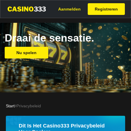
Aanmelden
Registreren
Draai de sensatie.
Nu spelen
Start
Privacybeleid
Dit Is Het Casino333 Privacybeleid