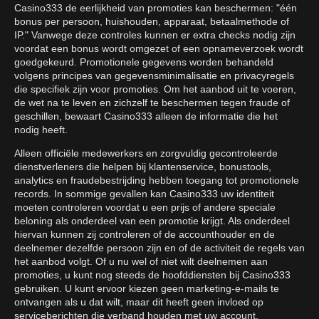
Casino333 de eerlijkheid van promoties kan beschermen: "één
bonus per persoon, huishouden, apparaat, betaalmethode of
IP." Vanwege deze controles kunnen er extra checks nodig zijn
voordat een bonus wordt omgezet of een opnameverzoek wordt
goedgekeurd. Promotionele gegevens worden behandeld
volgens principes van gegevensminimalisatie en privacyregels
die specifiek zijn voor promoties. Om het aanbod uit te voeren,
de wet na te leven en zichzelf te beschermen tegen fraude of
geschillen, bewaart Casino333 alleen de informatie die het
nodig heeft.
Alleen officiële medewerkers en zorgvuldig gecontroleerde
dienstverleners die helpen bij klantenservice, bonustools,
analytics en fraudebestrijding hebben toegang tot promotionele
records. In sommige gevallen kan Casino333 uw identiteit
moeten controleren voordat u een prijs of andere speciale
beloning als onderdeel van een promotie krijgt. Als onderdeel
hiervan kunnen zij controleren of de accounthouder en de
deelnemer dezelfde persoon zijn en of de activiteit de regels van
het aanbod volgt. Of u nu wel of niet wilt deelnemen aan
promoties, u kunt nog steeds de hoofddiensten bij Casino333
gebruiken. U kunt ervoor kiezen geen marketing-e-mails te
ontvangen als u dat wilt, maar dit heeft geen invloed op
serviceberichten die verband houden met uw account.