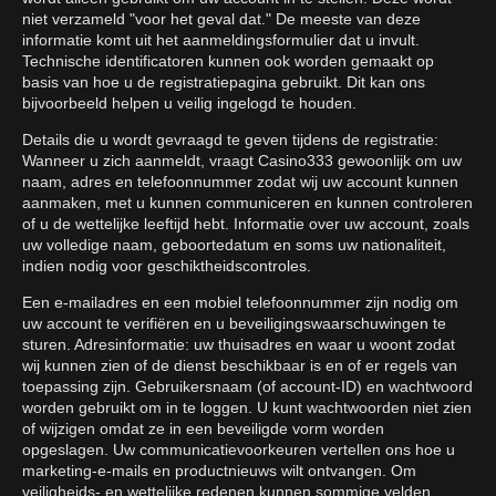
niet verzameld "voor het geval dat." De meeste van deze
informatie komt uit het aanmeldingsformulier dat u invult.
Technische identificatoren kunnen ook worden gemaakt op
basis van hoe u de registratiepagina gebruikt. Dit kan ons
bijvoorbeeld helpen u veilig ingelogd te houden.
Details die u wordt gevraagd te geven tijdens de registratie:
Wanneer u zich aanmeldt, vraagt Casino333 gewoonlijk om uw
naam, adres en telefoonnummer zodat wij uw account kunnen
aanmaken, met u kunnen communiceren en kunnen controleren
of u de wettelijke leeftijd hebt. Informatie over uw account, zoals
uw volledige naam, geboortedatum en soms uw nationaliteit,
indien nodig voor geschiktheidscontroles.
Een e-mailadres en een mobiel telefoonnummer zijn nodig om
uw account te verifiëren en u beveiligingswaarschuwingen te
sturen. Adresinformatie: uw thuisadres en waar u woont zodat
wij kunnen zien of de dienst beschikbaar is en of er regels van
toepassing zijn. Gebruikersnaam (of account-ID) en wachtwoord
worden gebruikt om in te loggen. U kunt wachtwoorden niet zien
of wijzigen omdat ze in een beveiligde vorm worden
opgeslagen. Uw communicatievoorkeuren vertellen ons hoe u
marketing-e-mails en productnieuws wilt ontvangen. Om
veiligheids- en wettelijke redenen kunnen sommige velden