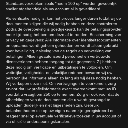
Standaardverzoeken zoals "neem 100 op" worden gewoonlijk
sneller afgehandeld als uw account al is geverifieerd.
Als verificatie nodig is, kan het proces langer duren totdat wij de
documenten krijgen die wij nodig hebben en deze controleren.
Zodra de overboeking is goedgekeurd, kan de betalingsprovider
meer tijd nodig hebben om deze af te ronden. Bescherming van
privacy en gegevens: Alle informatie over identiteitsdocumenten
en opnames wordt geheim gehouden en wordt alleen gebruikt
voor beveiliging, naleving van de regels en verwerking van
betalingen. Alleen geautoriseerd personeel en vertrouwde
dienstverleners hebben toegang tot de gegevens. Zij hebben
deze nodig om verificatie en uitbetalingen te voltooien. Om
wettelijke, veiligheids- en zakelijke redenen bewaren wij uw
persoonlijke informatie alleen zo lang als wij deze nodig hebben.
Wij verkopen deze niet. Om vertragingen te voorkomen, zorg
ervoor dat uw profielinformatie exact overeenkomt met uw ID
voordat u vraagt om 250 op te nemen. Zorg er ook voor dat de
afbeeldingen van de documenten die u wordt gevraagd te
uploaden duidelijk en niet bijgesneden zijn. Gebruik
betaalmethoden die op uw eigen naam zijn geregistreerd en
reageer snel op eventuele verificatieverzoeken in uw account of
via officiële ondersteuningskanalen.