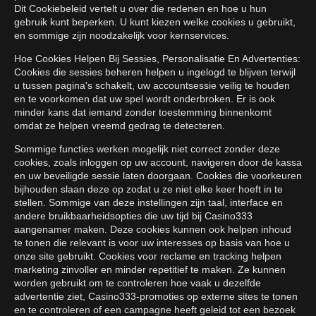
Dit Cookiebeleid vertelt u over die redenen en hoe u hun
gebruik kunt beperken. U kunt kiezen welke cookies u gebruikt,
en sommige zijn noodzakelijk voor kernservices.
Hoe Cookies Helpen Bij Sessies, Personalisatie En Advertenties:
Cookies die sessies beheren helpen u ingelogd te blijven terwijl
u tussen pagina's schakelt, uw accountsessie veilig te houden
en te voorkomen dat uw spel wordt onderbroken. Er is ook
minder kans dat iemand zonder toestemming binnenkomt
omdat ze helpen vreemd gedrag te detecteren.
Sommige functies werken mogelijk niet correct zonder deze
cookies, zoals inloggen op uw account, navigeren door de kassa
en uw beveiligde sessie laten doorgaan. Cookies die voorkeuren
bijhouden slaan deze op zodat u ze niet elke keer hoeft in te
stellen. Sommige van deze instellingen zijn taal, interface en
andere bruikbaarheidsopties die uw tijd bij Casino333
aangenamer maken. Deze cookies kunnen ook helpen inhoud
te tonen die relevant is voor uw interesses op basis van hoe u
onze site gebruikt. Cookies voor reclame en tracking helpen
marketing zinvoller en minder repetitief te maken. Ze kunnen
worden gebruikt om te controleren hoe vaak u dezelfde
advertentie ziet, Casino333-promoties op externe sites te tonen
en te controleren of een campagne heeft geleid tot een bezoek