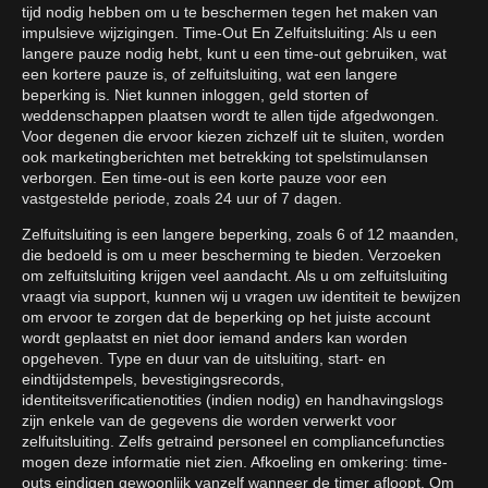
tijd nodig hebben om u te beschermen tegen het maken van
impulsieve wijzigingen. Time-Out En Zelfuitsluiting: Als u een
langere pauze nodig hebt, kunt u een time-out gebruiken, wat
een kortere pauze is, of zelfuitsluiting, wat een langere
beperking is. Niet kunnen inloggen, geld storten of
weddenschappen plaatsen wordt te allen tijde afgedwongen.
Voor degenen die ervoor kiezen zichzelf uit te sluiten, worden
ook marketingberichten met betrekking tot spelstimulansen
verborgen. Een time-out is een korte pauze voor een
vastgestelde periode, zoals 24 uur of 7 dagen.
Zelfuitsluiting is een langere beperking, zoals 6 of 12 maanden,
die bedoeld is om u meer bescherming te bieden. Verzoeken
om zelfuitsluiting krijgen veel aandacht. Als u om zelfuitsluiting
vraagt via support, kunnen wij u vragen uw identiteit te bewijzen
om ervoor te zorgen dat de beperking op het juiste account
wordt geplaatst en niet door iemand anders kan worden
opgeheven. Type en duur van de uitsluiting, start- en
eindtijdstempels, bevestigingsrecords,
identiteitsverificatienotities (indien nodig) en handhavingslogs
zijn enkele van de gegevens die worden verwerkt voor
zelfuitsluiting. Zelfs getraind personeel en compliancefuncties
mogen deze informatie niet zien. Afkoeling en omkering: time-
outs eindigen gewoonlijk vanzelf wanneer de timer afloopt. Om