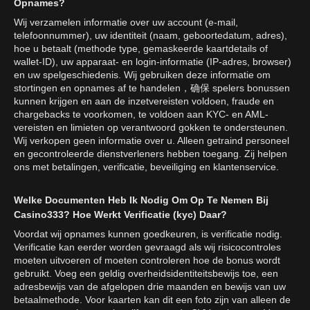
Opnames?
Wij verzamelen informatie over uw account (e-mail,
telefoonnummer), uw identiteit (naam, geboortedatum, adres),
hoe u betaalt (methode type, gemaskeerde kaartdetails of
wallet-ID), uw apparaat- en login-informatie (IP-adres, browser)
en uw spelgeschiedenis. Wij gebruiken deze informatie om
stortingen en opnames af te handelen，确保 spelers bonussen
kunnen krijgen en aan de inzetvereisten voldoen, fraude en
chargebacks te voorkomen, te voldoen aan KYC- en AML-
vereisten en limieten op verantwoord gokken te ondersteunen.
Wij verkopen geen informatie over u. Alleen getraind personeel
en gecontroleerde dienstverleners hebben toegang. Zij helpen
ons met betalingen, verificatie, beveiliging en klantenservice.
Welke Documenten Heb Ik Nodig Om Op Te Nemen Bij
Casino333? Hoe Werkt Verificatie (kyc) Daar?
Voordat wij opnames kunnen goedkeuren, is verificatie nodig.
Verificatie kan eerder worden gevraagd als wij risicocontroles
moeten uitvoeren of moeten controleren hoe de bonus wordt
gebruikt. Voeg een geldig overheidsidentiteitsbewijs toe, een
adresbewijs van de afgelopen drie maanden en bewijs van uw
betaalmethode. Voor kaarten kan dit een foto zijn van alleen de