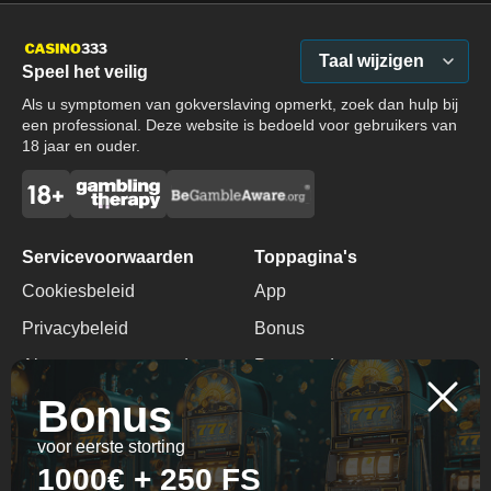
Taal wijzigen
Speel het veilig
Als u symptomen van gokverslaving opmerkt, zoek dan hulp bij
een professional. Deze website is bedoeld voor gebruikers van
18 jaar en ouder.
Servicevoorwaarden
Toppagina's
Cookiesbeleid
App
Privacybeleid
Bonus
Algemene voorwaarden
Promocode
Bonus
Verantwoord Gokken
Geen Storting Bonus
voor eerste storting
Contacten
1000€ + 250 FS
+32478125936