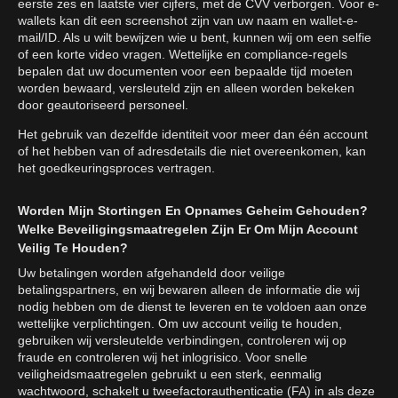
eerste zes en laatste vier cijfers, met de CVV verborgen. Voor e-
wallets kan dit een screenshot zijn van uw naam en wallet-e-
mail/ID. Als u wilt bewijzen wie u bent, kunnen wij om een selfie
of een korte video vragen. Wettelijke en compliance-regels
bepalen dat uw documenten voor een bepaalde tijd moeten
worden bewaard, versleuteld zijn en alleen worden bekeken
door geautoriseerd personeel.
Het gebruik van dezelfde identiteit voor meer dan één account
of het hebben van of adresdetails die niet overeenkomen, kan
het goedkeuringsproces vertragen.
Worden Mijn Stortingen En Opnames Geheim Gehouden?
Welke Beveiligingsmaatregelen Zijn Er Om Mijn Account
Veilig Te Houden?
Uw betalingen worden afgehandeld door veilige
betalingspartners, en wij bewaren alleen de informatie die wij
nodig hebben om de dienst te leveren en te voldoen aan onze
wettelijke verplichtingen. Om uw account veilig te houden,
gebruiken wij versleutelde verbindingen, controleren wij op
fraude en controleren wij het inlogrisico. Voor snelle
veiligheidsmaatregelen gebruikt u een sterk, eenmalig
wachtwoord, schakelt u tweefactorauthenticatie (FA) in als deze