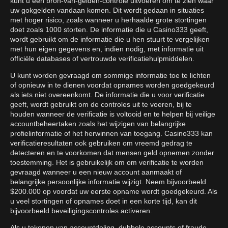
kunt u een bron-van-gelden-controle uitvoeren om te zien waar
uw gokgelden vandaan komen. Dit wordt gedaan in situaties
met hoger risico, zoals wanneer u herhaalde grote stortingen
doet zoals 1000 storten. De informatie die u Casino333 geeft,
wordt gebruikt om de informatie die u hen stuurt te vergelijken
met hun eigen gegevens en, indien nodig, met informatie uit
officiële databases of vertrouwde verificatiehulpmiddelen.
U kunt worden gevraagd om sommige informatie toe te lichten
of opnieuw in te dienen voordat opnames worden goedgekeurd
als iets niet overeenkomt. De informatie die u voor verificatie
geeft, wordt gebruikt om de controles uit te voeren, bij te
houden wanneer de verificatie is voltooid en te helpen bij veilige
accountbeheertaken zoals het wijzigen van belangrijke
profielinformatie of het herwinnen van toegang. Casino333 kan
verificatieresultaten ook gebruiken om vreemd gedrag te
detecteren en te voorkomen dat mensen geld opnemen zonder
toestemming. Het is gebruikelijk om om verificatie te worden
gevraagd wanneer u een nieuw account aanmaakt of
belangrijke persoonlijke informatie wijzigt. Neem bijvoorbeeld
$200.000 op voordat uw eerste opname wordt goedgekeurd. Als
u veel stortingen of opnames doet in een korte tijd, kan dit
bijvoorbeeld beveiligingscontroles activeren.
Als u tekenen van accountdeling, dubbele accounts of fraude