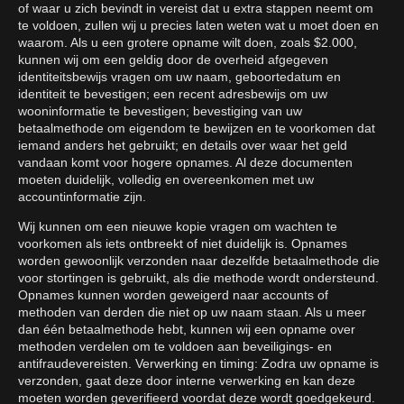
of waar u zich bevindt in vereist dat u extra stappen neemt om
te voldoen, zullen wij u precies laten weten wat u moet doen en
waarom. Als u een grotere opname wilt doen, zoals $2.000,
kunnen wij om een geldig door de overheid afgegeven
identiteitsbewijs vragen om uw naam, geboortedatum en
identiteit te bevestigen; een recent adresbewijs om uw
wooninformatie te bevestigen; bevestiging van uw
betaalmethode om eigendom te bewijzen en te voorkomen dat
iemand anders het gebruikt; en details over waar het geld
vandaan komt voor hogere opnames. Al deze documenten
moeten duidelijk, volledig en overeenkomen met uw
accountinformatie zijn.
Wij kunnen om een nieuwe kopie vragen om wachten te
voorkomen als iets ontbreekt of niet duidelijk is. Opnames
worden gewoonlijk verzonden naar dezelfde betaalmethode die
voor stortingen is gebruikt, als die methode wordt ondersteund.
Opnames kunnen worden geweigerd naar accounts of
methoden van derden die niet op uw naam staan. Als u meer
dan één betaalmethode hebt, kunnen wij een opname over
methoden verdelen om te voldoen aan beveiligings- en
antifraudevereisten. Verwerking en timing: Zodra uw opname is
verzonden, gaat deze door interne verwerking en kan deze
moeten worden geverifieerd voordat deze wordt goedgekeurd.