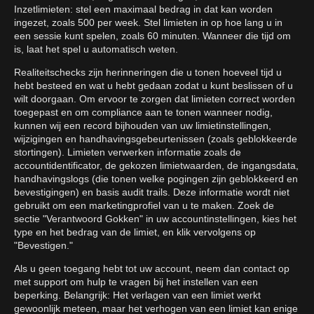
Inzetlimieten: stel een maximaal bedrag in dat kan worden
ingezet, zoals 500 per week. Stel limieten in op hoe lang u in
een sessie kunt spelen, zoals 60 minuten. Wanneer die tijd om
is, laat het spel u automatisch weten.
Realiteitschecks zijn herinneringen die u tonen hoeveel tijd u
hebt besteed en wat u hebt gedaan zodat u kunt beslissen of u
wilt doorgaan. Om ervoor te zorgen dat limieten correct worden
toegepast en om compliance aan te tonen wanneer nodig,
kunnen wij een record bijhouden van uw limietinstellingen,
wijzigingen en handhavingsgebeurtenissen (zoals geblokkeerde
stortingen). Limieten verwerken informatie zoals de
accountidentificator, de gekozen limietwaarden, de ingangsdata,
handhavingslogs (die tonen welke pogingen zijn geblokkeerd en
bevestigingen) en basis audit trails. Deze informatie wordt niet
gebruikt om een marketingprofiel van u te maken. Zoek de
sectie "Verantwoord Gokken" in uw accountinstellingen, kies het
type en het bedrag van de limiet, en klik vervolgens op
"Bevestigen."
Als u geen toegang hebt tot uw account, neem dan contact op
met support om hulp te vragen bij het instellen van een
beperking. Belangrijk: Het verlagen van een limiet werkt
gewoonlijk meteen, maar het verhogen van een limiet kan enige