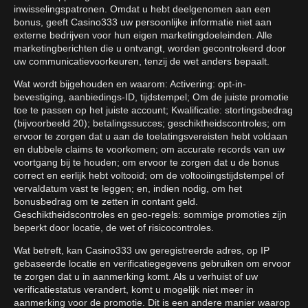
inwisselingspatronen. Omdat u hebt deelgenomen aan een
bonus, geeft Casino333 uw persoonlijke informatie niet aan
externe bedrijven voor hun eigen marketingdoeleinden. Alle
marketingberichten die u ontvangt, worden gecontroleerd door
uw communicatievoorkeuren, tenzij de wet anders bepaalt.
Wat wordt bijgehouden en waarom: Activering: opt-in-
bevestiging, aanbiedings-ID, tijdstempel; Om de juiste promotie
toe te passen op het juiste account; Kwalificatie: stortingsbedrag
(bijvoorbeeld 20); betalingssucces; geschiktheidscontroles; om
ervoor te zorgen dat u aan de toelatingsvereisten hebt voldaan
en dubbele claims te voorkomen; om accurate records van uw
voortgang bij te houden; om ervoor te zorgen dat u de bonus
correct en eerlijk hebt voltooid; om de voltooiingstijdstempel of
vervaldatum vast te leggen; en, indien nodig, om het
bonusbedrag om te zetten in contant geld.
Geschiktheidscontroles en geo-regels: sommige promoties zijn
beperkt door locatie, de wet of risicocontroles.
Wat betreft, kan Casino333 uw geregistreerde adres, op IP
gebaseerde locatie en verificatiegegevens gebruiken om ervoor
te zorgen dat u in aanmerking komt. Als u verhuist of uw
verificatiestatus verandert, komt u mogelijk niet meer in
aanmerking voor de promotie. Dit is een andere manier waarop