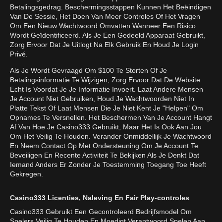
Betalingsgedrag. Beschermingsstappen Kunnen Het Beëindigen
Van De Sessie, Het Doen Van Meer Controles Of Het Vragen
Om Een Nieuw Wachtwoord Omvatten Wanneer Een Risico
Wordt Geïdentificeerd. Als Je Een Gedeeld Apparaat Gebruikt,
Zorg Ervoor Dat Je Uitlogt Na Elk Gebruik En Houd Je Login
Privé.
Als Je Wordt Gevraagd Om $100 Te Storten Of Je
Betalingsinformatie Te Wijzigen, Zorg Ervoor Dat De Website
Echt Is Voordat Je Je Informatie Invoert. Laat Andere Mensen
Je Account Niet Gebruiken, Houd Je Wachtwoorden Niet In
Platte Tekst Of Laat Mensen Die Je Niet Kent Je "Helpen" Om
Opnames Te Versnellen. Het Beschermen Van Je Account Hangt
Af Van Hoe Je Casino333 Gebruikt, Maar Het Is Ook Aan Jou
Om Het Veilig Te Houden. Verander Onmiddellijk Je Wachtwoord
En Neem Contact Op Met Ondersteuning Om Je Account Te
Beveiligen En Recente Activiteit Te Bekijken Als Je Denkt Dat
Iemand Anders Er Zonder Je Toestemming Toegang Toe Heeft
Gekregen.
Casino333 Licenties, Naleving En Fair Play-controles
Casino333 Gebruikt Een Gecontroleerd Bedrijfsmodel Om
Spelers Veilig Te Houden En Moedigt Verantwoord Spelen Aan.