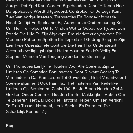
Gewijzigd Naar Iets Dat Niet Is Toegestaan. Je Kunt Ervoor
Zorgen Dat Spel Kan Worden Bijgehouden Door Te Tonen Hoe
De Spelsessie Wordt Uitgevoerd. Controleer Of Je Logs Kunt
Zien Van Vorige Inzetten, Transacties En Ronde-informatie.
Houd De Tijd En Spelnaam Bij Wanneer Je Ondersteuning Belt
Om Hen Te Helpen Uit Te Vinden Wat Er Gebeurde Tijdens Een
Ronde Die Lijkt Te Zijn Afgekapt. Fraudedetectiesystemen Die
Vreemde Patronen Spotten En Exploitatief Gedrag Stoppen Zijn
Een Type Operationele Controle Die Fair Play Ondersteunt.
Accountbeveiligingshulpmiddelen Houden Saldo's Veilig En
Stoppen Mensen Van Toegang Zonder Toestemming.
Om Promoties Eerlijk Te Houden Voor Alle Spelers, Zijn Er
Limieten Op Sommige Bonusacties. Door Riskant Gedrag Te
Verminderen Dat Kan Leiden Tot Gevechten, Helpt Verantwoord
Spelen-alignment Ook Fair Play. Het Instellen Van Redelijke
Limieten Op Stortingen, Zoals 100, En Je Eraan Houden Zal Je
Gokken Onder Controle Houden En Het Makkelijker Maken Om
Te Beheren. Het Zal Ook Het Platform Helpen Om Het Verschil
Te Zien Tussen Normaal, Leuk Spelen En Patronen Die
Schadelijk Kunnen Zijn.
Faq