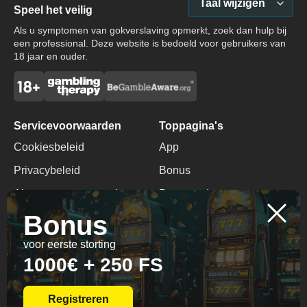
Taal wijzigen
Speel het veilig
Als u symptomen van gokverslaving opmerkt, zoek dan hulp bij
een professional. Deze website is bedoeld voor gebruikers van
18 jaar en ouder.
Servicevoorwaarden
Toppagina's
Cookiesbeleid
App
Privacybeleid
Bonus
Algemene voorwaarden
Promocode
Bonus
Verantwoord Gokken
Geen Storting Bonus
voor eerste storting
Contacten
1000€ + 250 FS
+32478125936
info@casino333-be.com
Registreren