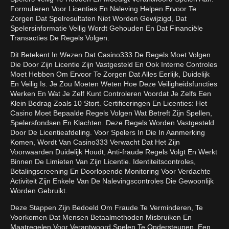
Formulieren Voor Licenties En Naleving Helpen Ervoor Te
Zorgen Dat Spelresultaten Niet Worden Gewijzigd, Dat
Spelersinformatie Veilig Wordt Gehouden En Dat Financiële
Transacties De Regels Volgen.
Dit Betekent In Wezen Dat Casino333 De Regels Moet Volgen
Die Door Zijn Licentie Zijn Vastgesteld En Ook Interne Controles
Moet Hebben Om Ervoor Te Zorgen Dat Alles Eerlijk, Duidelijk
En Veilig Is. Je Zou Moeten Weten Hoe Deze Veiligheidsfuncties
Werken En Wat Je Zelf Kunt Controleren Voordat Je Zelfs Een
Klein Bedrag Zoals 10 Stort. Certificeringen En Licenties: Het
Casino Moet Bepaalde Regels Volgen Wat Betreft Zijn Spellen,
Spelersfondsen En Klachten. Deze Regels Worden Vastgesteld
Door De Licentieafdeling. Voor Spelers In Die In Aanmerking
Komen, Wordt Van Casino333 Verwacht Dat Het Zijn
Voorwaarden Duidelijk Houdt, Anti-fraude Regels Volgt En Werkt
Binnen De Limieten Van Zijn Licentie. Identiteitscontroles,
Betalingscreening En Doorlopende Monitoring Voor Verdachte
Activiteit Zijn Enkele Van De Nalevingscontroles Die Gewoonlijk
Worden Gebruikt.
Deze Stappen Zijn Bedoeld Om Fraude Te Verminderen, Te
Voorkomen Dat Mensen Betaalmethoden Misbruiken En
Maatregelen Voor Verantwoord Spelen Te Ondersteunen. Een