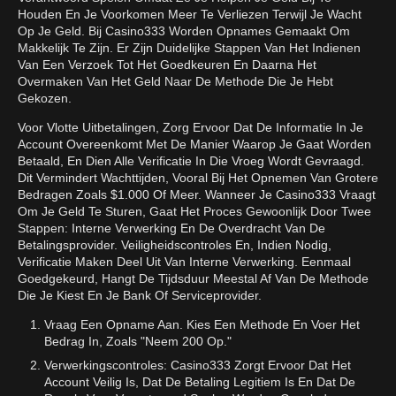
Houden En Je Voorkomen Meer Te Verliezen Terwijl Je Wacht
Op Je Geld. Bij Casino333 Worden Opnames Gemaakt Om
Makkelijk Te Zijn. Er Zijn Duidelijke Stappen Van Het Indienen
Van Een Verzoek Tot Het Goedkeuren En Daarna Het
Overmaken Van Het Geld Naar De Methode Die Je Hebt
Gekozen.
Voor Vlotte Uitbetalingen, Zorg Ervoor Dat De Informatie In Je
Account Overeenkomt Met De Manier Waarop Je Gaat Worden
Betaald, En Dien Alle Verificatie In Die Vroeg Wordt Gevraagd.
Dit Vermindert Wachttijden, Vooral Bij Het Opnemen Van Grotere
Bedragen Zoals $1.000 Of Meer. Wanneer Je Casino333 Vraagt
Om Je Geld Te Sturen, Gaat Het Proces Gewoonlijk Door Twee
Stappen: Interne Verwerking En De Overdracht Van De
Betalingsprovider. Veiligheidscontroles En, Indien Nodig,
Verificatie Maken Deel Uit Van Interne Verwerking. Eenmaal
Goedgekeurd, Hangt De Tijdsduur Meestal Af Van De Methode
Die Je Kiest En Je Bank Of Serviceprovider.
Vraag Een Opname Aan. Kies Een Methode En Voer Het
Bedrag In, Zoals "Neem 200 Op."
Verwerkingscontroles: Casino333 Zorgt Ervoor Dat Het
Account Veilig Is, Dat De Betaling Legitiem Is En Dat De