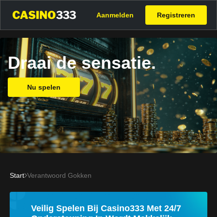
Aanmelden
Registreren
Draai de sensatie.
Nu spelen
Start
Verantwoord Gokken
Veilig Spelen Bij Casino333 Met 24/7