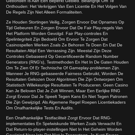
Gebonden Is Aan Een Beperkt Gebied. Belangrijk Om Te
Onthouden: Het Verkrijgen Van Een Licentie En Het Volgen Van
De Regels Zijn Niet Alleen Formaliteiten.
Ze Houden Stortingen Veilig, Zorgen Ervoor Dat Opnames Op
Tijd Gebeuren En Zorgen Ervoor Dat De Fair Play-regels Van
Het Platform Worden Gevolgd. Fair Play-controles En
Spelintegriteit Zijn Bedoeld Om Ervoor Te Zorgen Dat
Casinospellen Werken Zoals Ze Behoren Te Doen En Dat De
Resultaten Altijd Een Verrassing Zijn. Meestal Zijn Deze
Controles Gebaseerd Op Gecertificeerde Random Number
Generators (RNG's), Testmethoden En Het In De Gaten Houden
Om Te Zien Of Er Technische Of Gameplay-problemen Zijn.
Wanneer Je RNG-gebaseerde Fairness Gebruikt, Worden De
Resultaten Gekozen Door Algoritmen Die Zijn Ontworpen Om
Statistisch Willekeurige Resultaten Te Produceren. Geen Casino
Kan Je Beloven Dat Je Zult Winnen, Maar Een Eerlijke RNG
Zorgt Ervoor Dat Je Speelt Tegen Kans En Niet Tegen Patronen
Die Zijn Gewijzigd. Als Algemene Regel Roepen Licentiekaders
Om Onafhankelijke Tests En Audits.
Een Onafhankelijke Testfaciliteit Zorgt Ervoor Dat RNG-
implementaties En Spelwiskunde Werken Zoals Verwacht En
Dat Return-to-player-instellingen Niet In Het Geheim Worden