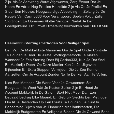
Zijn. Als Je Aanvraag Wordt Afgewezen, Zorg Ervoor Dat Je
Naam En Adres Nog Precies Hetzelfde Zijn Als Op Je Profiel En
Stuur Een Nieuwe, Hoogwaardige Afbeelding In. Zolang Je De
Regels Van Casino333 Voor Verantwoord Spelen Volgt, Zullen
Stortingen En Opnames Vlotter Verlopen Nadat Je Bent
Goedgekeurd. Dit Omvat Uitbetalingsverzoeken Van 100 Of 500
.
Casino333 Stortingsmethoden Voor Veiliger Spel
Een Van De Makkelijkste Manieren Om Je Spel Onder Controle
Te Houden Is Door De Juiste Stortingsmethode Te Kiezen.
Wanneer Je Een Storting Doet Bij Casino333, Kun Je Dat Snel
En Makkelijk Doen. Op Deze Manier Kun Je Je Uitgaven
Bijhouden En Extra Stappen Vermijden Die Je Zou Kunnen
Aanzetten Om Je Account Zonder Na Te Denken Aan Te Vullen.
Kies Een Methode Die Werkt Voor Je Gewoonten: Stel
Budgetten In, Weet Wat Je Kosten Zullen Zijn En Houd Je
Account Makkelijk In De Gaten. Stort Niet Meer Dan Een
Bepaald Bedrag Elke Maand, En Gebruik Slechts Eén Methode
Om Al Je Bestanden Op Eén Plaats Te Houden. Je Kunt In
Beheersing Blijven Van Je Financiën Met Bankkaarten, Die
Makkelijk Budgetteren En Veiligheid Bieden Die Je Gewend Bent