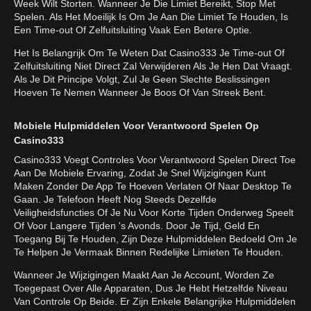
Week Wilt Storten. Wanneer Je Die Limiet Bereikt, Stop Met
Spelen. Als Het Moeilijk Is Om Je Aan Die Limiet Te Houden, Is
Een Time-out Of Zelfuitsluiting Vaak Een Betere Optie.
Het Is Belangrijk Om Te Weten Dat Casino333 Je Time-out Of
Zelfuitsluiting Niet Direct Zal Verwijderen Als Je Hen Dat Vraagt.
Als Je Dit Principe Volgt, Zul Je Geen Slechte Beslissingen
Hoeven Te Nemen Wanneer Je Boos Of Van Streek Bent.
Mobiele Hulpmiddelen Voor Verantwoord Spelen Op
Casino333
Casino333 Voegt Controles Voor Verantwoord Spelen Direct Toe
Aan De Mobiele Ervaring, Zodat Je Snel Wijzigingen Kunt
Maken Zonder De App Te Hoeven Verlaten Of Naar Desktop Te
Gaan. Je Telefoon Heeft Nog Steeds Dezelfde
Veiligheidsfuncties Of Je Nu Voor Korte Tijden Onderweg Speelt
Of Voor Langere Tijden 's Avonds. Door Je Tijd, Geld En
Toegang Bij Te Houden, Zijn Deze Hulpmiddelen Bedoeld Om Je
Te Helpen Je Vermaak Binnen Redelijke Limieten Te Houden.
Wanneer Je Wijzigingen Maakt Aan Je Account, Worden Ze
Toegepast Over Alle Apparaten, Dus Je Hebt Hetzelfde Niveau
Van Controle Op Beide. Er Zijn Enkele Belangrijke Hulpmiddelen