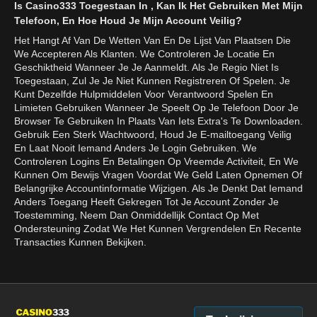
Is Casino333 Toegestaan In , Kan Ik Het Gebruiken Met Mijn
Telefoon, En Hoe Houd Je Mijn Account Veilig?
Het Hangt Af Van De Wetten Van En De Lijst Van Plaatsen Die
We Accepteren Als Klanten. We Controleren Je Locatie En
Geschiktheid Wanneer Je Je Aanmeldt. Als Je Regio Niet Is
Toegestaan, Zul Je Je Niet Kunnen Registreren Of Spelen. Je
Kunt Dezelfde Hulpmiddelen Voor Verantwoord Spelen En
Limieten Gebruiken Wanneer Je Speelt Op Je Telefoon Door Je
Browser Te Gebruiken In Plaats Van Iets Extra's Te Downloaden.
Gebruik Een Sterk Wachtwoord, Houd Je E-mailtoegang Veilig
En Laat Nooit Iemand Anders Je Login Gebruiken. We
Controleren Logins En Betalingen Op Vreemde Activiteit, En We
Kunnen Om Bewijs Vragen Voordat We Geld Laten Opnemen Of
Belangrijke Accountinformatie Wijzigen. Als Je Denkt Dat Iemand
Anders Toegang Heeft Gekregen Tot Je Account Zonder Je
Toestemming, Neem Dan Onmiddellijk Contact Op Met
Ondersteuning Zodat We Het Kunnen Vergrendelen En Recente
Transacties Kunnen Bekijken.