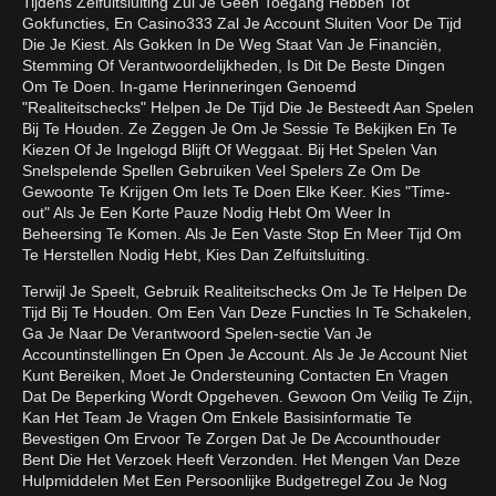
Tijdens Zelfuitsluiting Zul Je Geen Toegang Hebben Tot
Gokfuncties, En Casino333 Zal Je Account Sluiten Voor De Tijd
Die Je Kiest. Als Gokken In De Weg Staat Van Je Financiën,
Stemming Of Verantwoordelijkheden, Is Dit De Beste Dingen
Om Te Doen. In-game Herinneringen Genoemd
"Realiteitschecks" Helpen Je De Tijd Die Je Besteedt Aan Spelen
Bij Te Houden. Ze Zeggen Je Om Je Sessie Te Bekijken En Te
Kiezen Of Je Ingelogd Blijft Of Weggaat. Bij Het Spelen Van
Snelspelende Spellen Gebruiken Veel Spelers Ze Om De
Gewoonte Te Krijgen Om Iets Te Doen Elke Keer. Kies "Time-
out" Als Je Een Korte Pauze Nodig Hebt Om Weer In
Beheersing Te Komen. Als Je Een Vaste Stop En Meer Tijd Om
Te Herstellen Nodig Hebt, Kies Dan Zelfuitsluiting.
Terwijl Je Speelt, Gebruik Realiteitschecks Om Je Te Helpen De
Tijd Bij Te Houden. Om Een Van Deze Functies In Te Schakelen,
Ga Je Naar De Verantwoord Spelen-sectie Van Je
Accountinstellingen En Open Je Account. Als Je Je Account Niet
Kunt Bereiken, Moet Je Ondersteuning Contacten En Vragen
Dat De Beperking Wordt Opgeheven. Gewoon Om Veilig Te Zijn,
Kan Het Team Je Vragen Om Enkele Basisinformatie Te
Bevestigen Om Ervoor Te Zorgen Dat Je De Accounthouder
Bent Die Het Verzoek Heeft Verzonden. Het Mengen Van Deze
Hulpmiddelen Met Een Persoonlijke Budgetregel Zou Je Nog