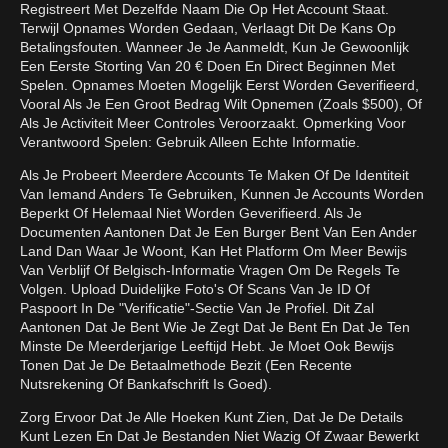
Registreert Met Dezelfde Naam Die Op Het Account Staat.
Terwijl Opnames Worden Gedaan, Verlaagt Dit De Kans Op
Betalingsfouten. Wanneer Je Je Aanmeldt, Kun Je Gewoonlijk
Een Eerste Storting Van 20 € Doen En Direct Beginnen Met
Spelen. Opnames Moeten Mogelijk Eerst Worden Geverifieerd,
Vooral Als Je Een Groot Bedrag Wilt Opnemen (Zoals $500), Of
Als Je Activiteit Meer Controles Veroorzaakt. Opmerking Voor
Verantwoord Spelen: Gebruik Alleen Echte Informatie.
Als Je Probeert Meerdere Accounts Te Maken Of De Identiteit
Van Iemand Anders Te Gebruiken, Kunnen Je Accounts Worden
Beperkt Of Helemaal Niet Worden Geverifieerd. Als Je
Documenten Aantonen Dat Je Een Burger Bent Van Een Ander
Land Dan Waar Je Woont, Kan Het Platform Om Meer Bewijs
Van Verblijf Of Belgisch-Informatie Vragen Om De Regels Te
Volgen. Upload Duidelijke Foto's Of Scans Van Je ID Of
Paspoort In De "Verificatie"-Sectie Van Je Profiel. Dit Zal
Aantonen Dat Je Bent Wie Je Zegt Dat Je Bent En Dat Je Ten
Minste De Meerderjarige Leeftijd Hebt. Je Moet Ook Bewijs
Tonen Dat Je De Betaalmethode Bezit (Een Recente
Nutsrekening Of Bankafschrift Is Goed).
Zorg Ervoor Dat Je Alle Hoeken Kunt Zien, Dat Je De Details
Kunt Lezen En Dat Je Bestanden Niet Wazig Of Zwaar Bewerkt