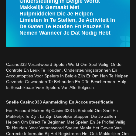
Ondersteuning In België Wordt
Makkelijk Gemaakt Met
Hulpmiddelen Die Je Helpen
Limieten In Te Stellen, Je Activiteit In
De Gaten Te Houden En Pauzes Te
Nemen Wanneer Je Dat Nodig Hebt
Casino333 Verantwoord Spelen Werkt Om Spel Veilig, Onder
Controle En Leuk Te Houden. Ondersteuningsbronnen En
Accountopties Voor Spelers In België Zijn Er Om Hen Te Helpen
Gezonde Gewoonten Te Behouden En € Te Beschermen. Hulp
Is Beschikbaar Voor Spelers Van Alle Belgisch.
Snelle Casino333 Aanmelding En Accountverificatie
Een Account Maken Bij Casino333 Is Bedoeld Om Snel En
Makkelijk Te Zijn. Er Zijn Duidelijke Stappen Die Je Zullen
Helpen Om Direct Te Beginnen Met Spelen En Je Profiel Veilig
Te Houden. Voor Verantwoord Spelen Maakt Het Geven Van
Correcte Informatie Bij Het Registreren Het Ook Makkelijker Om