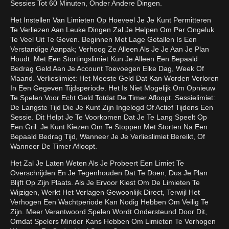
Sessies Tot 60 Minuten, Onder Andere Dingen.
Het Instellen Van Limieten Op Hoeveel Je Je Kunt Permitteren
Te Verliezen Aan Leuke Dingen Zal Je Helpen Om Per Ongeluk
Te Veel Uit Te Geven. Beginnen Met Lage Getallen Is Een
Verstandige Aanpak; Verhoog Ze Alleen Als Je Je Aan Je Plan
Houdt. Met Een Stortingslimiet Kun Je Alleen Een Bepaald
Bedrag Geld Aan Je Account Toevoegen Elke Dag, Week Of
Maand. Verlieslimiet: Het Meeste Geld Dat Kan Worden Verloren
In Een Gegeven Tijdsperiode. Het Is Niet Mogelijk Om Opnieuw
Te Spelen Voor Echt Geld Totdat De Timer Afloopt. Sessielimiet:
De Langste Tijd Die Je Kunt Zijn Ingelogd Of Actief Tijdens Een
Sessie. Dit Helpt Je Te Voorkomen Dat Je Te Lang Speelt Op
Een Gril. Je Kunt Kiezen Om Te Stoppen Met Storten Na Een
Bepaald Bedrag Tijd, Wanneer Je Je Verlieslimiet Bereikt, Of
Wanneer De Timer Afloopt.
Het Zal Je Laten Weten Als Je Probeert Een Limiet Te
Overschrijden En Je Tegenhouden Dat Te Doen, Dus Je Plan
Blijft Op Zijn Plaats. Als Je Ervoor Kiest Om De Limieten Te
Wijzigen, Werkt Het Verlagen Gewoonlijk Direct, Terwijl Het
Verhogen Een Wachtperiode Kan Nodig Hebben Om Veilig Te
Zijn. Meer Verantwoord Spelen Wordt Ondersteund Door Dit,
Omdat Spelers Minder Kans Hebben Om Limieten Te Verhogen