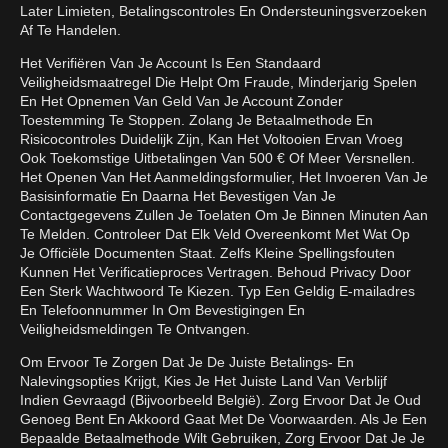
Later Limieten, Betalingscontroles En Ondersteuningsverzoeken
Af Te Handelen.
Het Verifiëren Van Je Account Is Een Standaard
Veiligheidsmaatregel Die Helpt Om Fraude, Minderjarig Spelen
En Het Opnemen Van Geld Van Je Account Zonder
Toestemming Te Stoppen. Zolang Je Betaalmethode En
Risicocontroles Duidelijk Zijn, Kan Het Voltooien Ervan Vroeg
Ook Toekomstige Uitbetalingen Van 500 € Of Meer Versnellen.
Het Openen Van Het Aanmeldingsformulier, Het Invoeren Van Je
Basisinformatie En Daarna Het Bevestigen Van Je
Contactgegevens Zullen Je Toelaten Om Je Binnen Minuten Aan
Te Melden. Controleer Dat Elk Veld Overeenkomt Met Wat Op
Je Officiële Documenten Staat. Zelfs Kleine Spellingsfouten
Kunnen Het Verificatieproces Vertragen. Behoud Privacy Door
Een Sterk Wachtwoord Te Kiezen. Typ Een Geldig E-mailadres
En Telefoonnummer In Om Bevestigingen En
Veiligheidsmeldingen Te Ontvangen.
Om Ervoor Te Zorgen Dat Je De Juiste Betalings- En
Nalevingsopties Krijgt, Kies Je Het Juiste Land Van Verblijf
Indien Gevraagd (Bijvoorbeeld België). Zorg Ervoor Dat Je Oud
Genoeg Bent En Akkoord Gaat Met De Voorwaarden. Als Je Een
Bepaalde Betaalmethode Wilt Gebruiken, Zorg Ervoor Dat Je Je