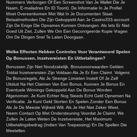
Nummers Verborgen Of Een Screenshot Van Je Wallet Die Je
Naam, E-mailadres En ID Toont). De Informatie In Je Profiel
Moet Overeenkomen Met Wat In Je Documenten Staat.
Betaalmethoden Die Zijn Gekoppeld Aan Je Casino333-account
Zijn De Enige Die Opnames Kunnen Ontvangen. Als Iets Er Niet
Goed Uit Ziet, Zullen We Om Een Gecorrigeerde Kopie Vragen
Om De Dingen Snel Te Laten Doorgaan.
Welke Effecten Hebben Controles Voor Verantwoord Spelen
Op Bonussen, Inzetvereisten En Uitbetalingen?
Bonussen Zijn Niet Noodzakelijk. Bonusvoorwaarden Gelden
Totdat Inzetvereisten Zijn Voldaan Als Je Er Een Claimt. Volgens
De Bonusregels, Als Je Strenge Limieten Instelt Of Je Zelf
Uitsluit Na Het Claimen Van Een Bonus, Kunnen Je Bonus En
Eventuele Winnings Gekoppeld Aan De Bonus Worden
Afgenomen. Je Kunt Echter Nog Steeds Echt Geld Opnemen Na
Verificatie. Je Kunt Geld Storten En Spelen Zonder Een Bonus
Als Je De Meeste Vrijheid Wilt. Als Je Het Niet Zeker Weet,
Neem Contact Op Met Ondersteuning Voordat Je Claimt. We
Zullen Je Laten Weten De Inzetvereiste, Het Maximum
Uitbetalingsbedrag (Indien Van Toepassing) En De Spellen Die
Meetellen.