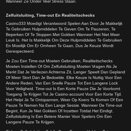
Wanneer Ze Onder Veel Stress Staan.
Zelfuitsluiting, Time-out En Realiteitschecks
Casino333 Moedigt Verantwoord Spelen Aan Door Je Makkelijk
Te Gebruiken Hulpmiddelen Te Geven Om Te Pauzeren, Te
Beperken Of Te Stoppen Met Gokken Wanneer Het Niet Meer
Leuk Is. Het Is Makkelijk Om Deze Hulpmiddelen Te Gebruiken
En Moeilijk Om Er Omheen Te Gaan, Dus Je Keuze Wordt
Gerespecteerd.
Je Zou Een Time-out Moeten Gebruiken, Realiteitschecks
Moeten Instellen Of Om Zelfuitsluiting Moeten Vragen Als Je
Merkt Dat Je Verliezen Achterna Zit, Langer Speelt Dan Gepland
Of Meer Stort Dan Je Bedoelde. Elke Keuze Is Nuttig Voor Een
Andere Reden, Van Een Snelle Pauze Tot Een Langere Lock
Voor Veiligheid. Time-out Is Een Korte Pauze Die Je Voorkomt
Toegang Te Krijgen Tot Je Casino-account Voor Een Korte Tijd.
Het Helpt Je Te Ontspannen, Weer Op Koers Te Komen Of Een
Pauze Te Nemen Na Een Lange Sessie. Wanneer De Time-out
Begint, Kun Je Niet Gokken Of Inzetten Totdat Het Eindigt.
Zelfuitsluiting Is Een Betere Manier Voor Spelers Om Een
Langere Pauze Te Krijgen.