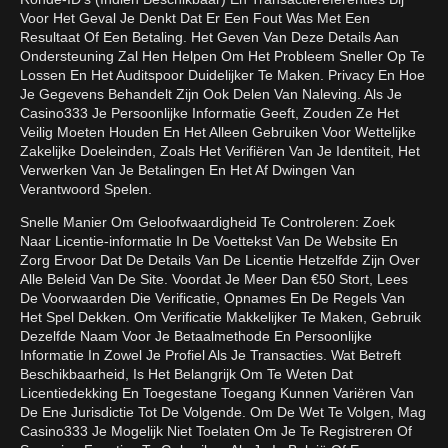
Voor Het Geval Je Denkt Dat Er Een Fout Was Met Een
Resultaat Of Een Betaling. Het Geven Van Deze Details Aan
Ondersteuning Zal Hen Helpen Om Het Probleem Sneller Op Te
Lossen En Het Auditspoor Duidelijker Te Maken. Privacy En Hoe
Je Gegevens Behandelt Zijn Ook Delen Van Naleving. Als Je
Casino333 Je Persoonlijke Informatie Geeft, Zouden Ze Het
Veilig Moeten Houden En Het Alleen Gebruiken Voor Wettelijke
Zakelijke Doeleinden, Zoals Het Verifiëren Van Je Identiteit, Het
Verwerken Van Je Betalingen En Het Af Dwingen Van
Verantwoord Spelen.
Snelle Manier Om Geloofwaardigheid Te Controleren: Zoek
Naar Licentie-informatie In De Voettekst Van De Website En
Zorg Ervoor Dat De Details Van De Licentie Hetzelfde Zijn Over
Alle Beleid Van De Site. Voordat Je Meer Dan €50 Stort, Lees
De Voorwaarden Die Verificatie, Opnames En De Regels Van
Het Spel Dekken. Om Verificatie Makkelijker Te Maken, Gebruik
Dezelfde Naam Voor Je Betaalmethode En Persoonlijke
Informatie In Zowel Je Profiel Als Je Transacties. Wat Betreft
Beschikbaarheid, Is Het Belangrijk Om Te Weten Dat
Licentiedekking En Toegestane Toegang Kunnen Variëren Van
De Ene Jurisdictie Tot De Volgende. Om De Wet Te Volgen, Mag
Casino333 Je Mogelijk Niet Toelaten Om Je Te Registreren Of