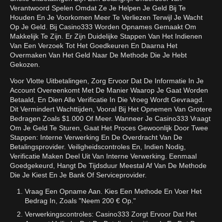
Verantwoord Spelen Omdat Ze Je Helpen Je Geld Bij Te
Houden En Je Voorkomen Meer Te Verliezen Terwijl Je Wacht
Op Je Geld. Bij Casino333 Worden Opnames Gemaakt Om
Makkelijk Te Zijn. Er Zijn Duidelijke Stappen Van Het Indienen
Van Een Verzoek Tot Het Goedkeuren En Daarna Het
Overmaken Van Het Geld Naar De Methode Die Je Hebt
Gekozen.
Voor Vlotte Uitbetalingen, Zorg Ervoor Dat De Informatie In Je
Account Overeenkomt Met De Manier Waarop Je Gaat Worden
Betaald, En Dien Alle Verificatie In Die Vroeg Wordt Gevraagd.
Dit Vermindert Wachttijden, Vooral Bij Het Opnemen Van Grotere
Bedragen Zoals $1.000 Of Meer. Wanneer Je Casino333 Vraagt
Om Je Geld Te Sturen, Gaat Het Proces Gewoonlijk Door Twee
Stappen: Interne Verwerking En De Overdracht Van De
Betalingsprovider. Veiligheidscontroles En, Indien Nodig,
Verificatie Maken Deel Uit Van Interne Verwerking. Eenmaal
Goedgekeurd, Hangt De Tijdsduur Meestal Af Van De Methode
Die Je Kiest En Je Bank Of Serviceprovider.
Vraag Een Opname Aan. Kies Een Methode En Voer Het
Bedrag In, Zoals "Neem 200 € Op."
Verwerkingscontroles: Casino333 Zorgt Ervoor Dat Het