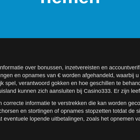
ormatie over bonussen, inzetvereisten en accountverific
ngen en opnames van € worden afgehandeld, waarbij u erv
jk spel, verantwoord gokken en hoe geschillen te behande
island kunnen zich aansluiten bij Casino333. Er zijn lee
n correcte informatie te verstrekken die kan worden ge
orsen en stortingen of opnames stopzetten totdat de situ
dat eventuele lopende uitbetalingen, zoals het opnemen 