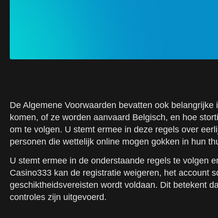
De Algemene Voorwaarden bevatten ook belangrijke inf
komen, of ze worden aanvaard Belgisch, en hoe storti
om te volgen. U stemt ermee in deze regels over eerli
personen die wettelijk online mogen gokken in hun thu
U stemt ermee in de onderstaande regels te volgen e
Casino333 kan de registratie weigeren, het account sch
geschiktheidsvereisten wordt voldaan. Dit betekent 
controles zijn uitgevoerd.