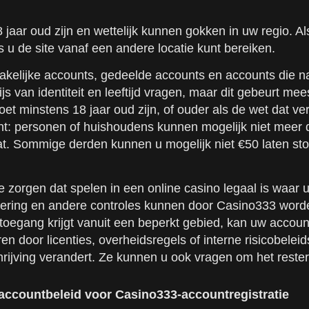
aar oud zijn en wettelijk kunnen gokken in uw regio. Als
s u de site vanaf een andere locatie kunt bereiken.
 zakelijke accounts, gedeelde accounts en accounts die
js van identiteit en leeftijd vragen, maar dit gebeurt m
moet minstens 18 jaar oud zijn, of ouder als de wet dat 
ount: personen of huishoudens kunnen mogelijk niet mee
at. Sommige derden kunnen u mogelijk niet €50 laten s
te zorgen dat spelen in een online casino legaal is waa
kkering en andere controles kunnen door Casino333 word
ijk toegang krijgt vanuit een beperkt gebied, kan uw accou
door licenties, overheidsregels of interne risicobeleids
chrijving verandert. Ze kunnen u ook vragen om het rest
-accountbeleid voor Casino333-accountregistratie