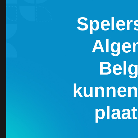
Speler
Alge
Belg
kunnen 
plaa