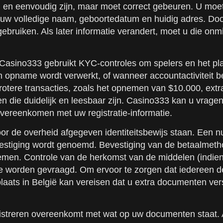
 eenvoudig zijn, maar moet correct gebeuren. U moet a
uw volledige naam, geboortedatum en huidig adres. Door
gebruiken. Als later informatie verandert, moet u die onm
Casino333 gebruikt KYC-controles om spelers en het plat
 een opname wordt verwerkt, of wanneer accountactiviteit 
 grotere transacties, zoals het opnemen van $10.000, e
n die duidelijk en leesbaar zijn. Casino333 kan u vrage
t overeenkomen met uw registratie-informatie.
e overheid afgegeven identiteitsbewijs staan. Een nuts
stiging wordt genoemd. Bevestiging van de betaalmethod
nemen. Controle van de herkomst van de middelen (indien 
e worden gevraagd. Om ervoor te zorgen dat iedereen de 
lijfplaats in België kan vereisen dat u extra documenten ve
registreren overeenkomt met wat op uw documenten staa