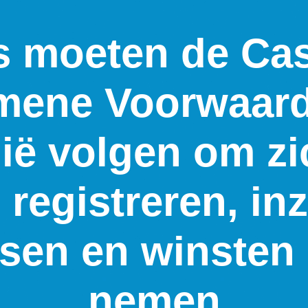
s moeten de Ca
mene Voorwaard
ië volgen om zi
registreren, inz
tsen en winsten 
nemen