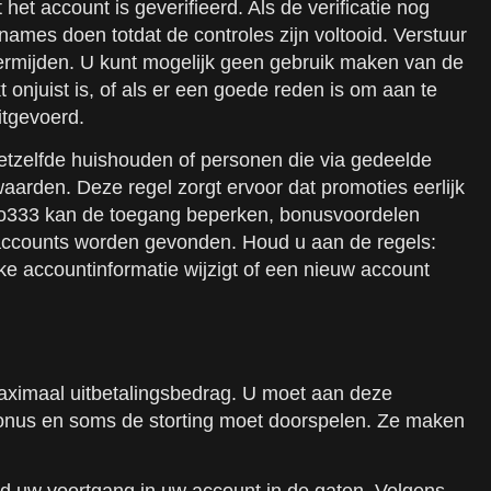
et account is geverifieerd. Als de verificatie nog
names doen totdat de controles zijn voltooid. Verstuur
ermijden. U kunt mogelijk geen gebruik maken van de
onjuist is, of als er een goede reden is om aan te
itgevoerd.
etzelfde huishouden of personen die via gedeelde
rden. Deze regel zorgt ervoor dat promoties eerlijk
ino333 kan de toegang beperken, bonusvoordelen
 accounts worden gevonden. Houd u aan de regels:
ke accountinformatie wijzigt of een nieuw account
ximaal uitbetalingsbedrag. U moet aan deze
onus en soms de storting moet doorspelen. Ze maken