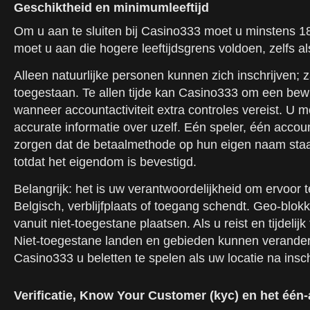
Geschiktheid en minimumleeftijd
Om u aan te sluiten bij Casino333 moet u minstens 18 j
moet u aan die hogere leeftijdsgrens voldoen, zelfs al
Alleen natuurlijke personen kunnen zich inschrijven;
toegestaan. Te allen tijde kan Casino333 om een bewi
wanneer accountactiviteit extra controles vereist. U 
accurate informatie over uzelf. Eén speler, één acc
zorgen dat de betaalmethode op hun eigen naam sta
totdat het eigendom is bevestigd.
Belangrijk: het is uw verantwoordelijkheid om ervoor 
Belgisch, verblijfplaats of toegang schendt. Geo-blo
vanuit niet-toegestane plaatsen. Als u reist en tijdel
Niet-toegestane landen en gebieden kunnen veranderen 
Casino333 u beletten te spelen als uw locatie na ins
Verificatie, Know Your Customer (kyc) en het één