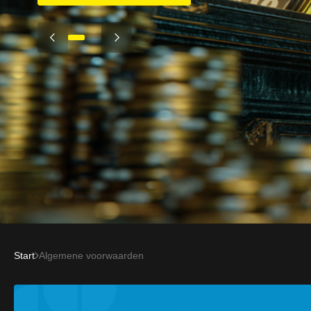
Start
Algemene voorwaarden