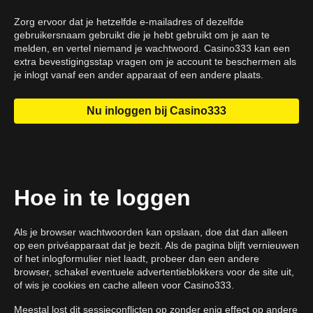
Zorg ervoor dat je hetzelfde e-mailadres of dezelfde
gebruikersnaam gebruikt die je hebt gebruikt om je aan te
melden, en vertel niemand je wachtwoord. Casino333 kan een
extra bevestigingsstap vragen om je account te beschermen als
je inlogt vanaf een ander apparaat of een andere plaats.
Nu inloggen bij Casino333
Hoe in te loggen
Als je browser wachtwoorden kan opslaan, doe dat dan alleen
op een privéapparaat dat je bezit. Als de pagina blijft vernieuwen
of het inlogformulier niet laadt, probeer dan een andere
browser, schakel eventuele advertentieblokkers voor de site uit,
of wis je cookies en cache alleen voor Casino333.
Meestal lost dit sessieconflicten op zonder enig effect op andere