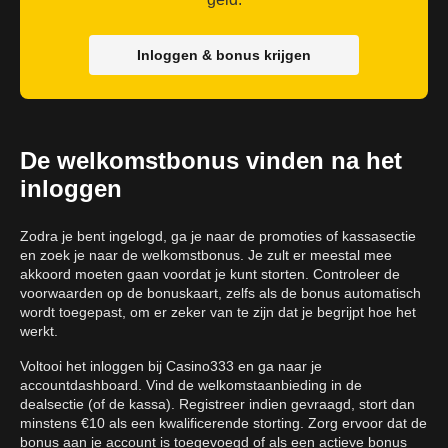
Inloggen & bonus krijgen
De welkomstbonus vinden na het
inloggen
Zodra je bent ingelogd, ga je naar de promoties of kassasectie
en zoek je naar de welkomstbonus. Je zult er meestal mee
akkoord moeten gaan voordat je kunt storten. Controleer de
voorwaarden op de bonuskaart, zelfs als de bonus automatisch
wordt toegepast, om er zeker van te zijn dat je begrijpt hoe het
werkt.
Voltooi het inloggen bij Casino333 en ga naar je
accountdashboard. Vind de welkomstaanbieding in de
dealsectie (of de kassa). Registreer indien gevraagd, stort dan
minstens €10 als een kwalificerende storting. Zorg ervoor dat de
bonus aan je account is toegevoegd of als een actieve bonus