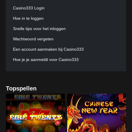
Casino333 Login
Hoe in te loggen
Snelle tips voor het inloggen
Wachtwoord vergeten
Een account aanmaken bij Casino333
Hoe je je aanmeldt voor Casino333
De Casino333 welkomstbonus
De welkomstbonus vinden na het inloggen
Topspellen
Hoe de welkomstbonus gewoonlijk werkt
Bonuscode en promoties gebruiken
Stappen om een bonuscode in je profiel te gebruiken
Stortingen bij Casino333
Bankkaarten