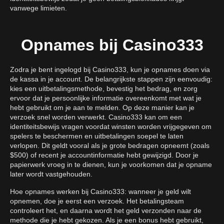
vanwege limieten.
Opnames bij Casino333
Zodra je bent ingelogd bij Casino333, kun je opnames doen via
de kassa in je account. De belangrijkste stappen zijn eenvoudig:
kies een uitbetalingsmethode, bevestig het bedrag, en zorg
ervoor dat je persoonlijke informatie overeenkomt met wat je
hebt gebruikt om je aan te melden. Op deze manier kan je
verzoek snel worden verwerkt. Casino333 kan om een
identiteitsbewijs vragen voordat winsten worden vrijgegeven om
spelers te beschermen en uitbetalingen soepel te laten
verlopen. Dit geldt vooral als je grote bedragen opneemt (zoals
$500) of recent je accountinformatie hebt gewijzigd. Door je
papierwerk vroeg in te dienen, kun je voorkomen dat je opname
later wordt vastgehouden.
Hoe opnames werken bij Casino333: wanneer je geld wilt
opnemen, doe je eerst een verzoek. Het betalingsteam
controleert het, en daarna wordt het geld verzonden naar de
methode die je hebt gekozen. Als je een bonus hebt gebruikt,