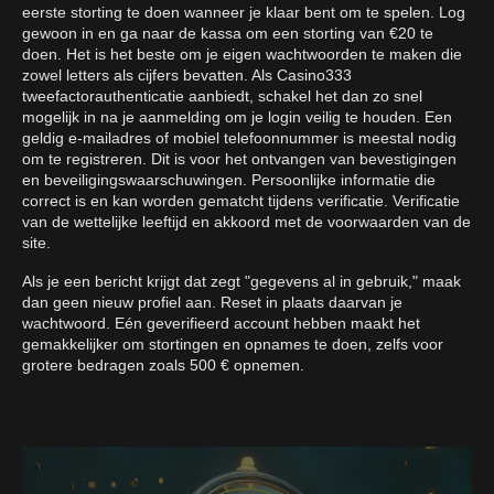
eerste storting te doen wanneer je klaar bent om te spelen. Log
gewoon in en ga naar de kassa om een storting van €20 te
doen. Het is het beste om je eigen wachtwoorden te maken die
zowel letters als cijfers bevatten. Als Casino333
tweefactorauthenticatie aanbiedt, schakel het dan zo snel
mogelijk in na je aanmelding om je login veilig te houden. Een
geldig e-mailadres of mobiel telefoonnummer is meestal nodig
om te registreren. Dit is voor het ontvangen van bevestigingen
en beveiligingswaarschuwingen. Persoonlijke informatie die
correct is en kan worden gematcht tijdens verificatie. Verificatie
van de wettelijke leeftijd en akkoord met de voorwaarden van de
site.
Als je een bericht krijgt dat zegt "gegevens al in gebruik," maak
dan geen nieuw profiel aan. Reset in plaats daarvan je
wachtwoord. Eén geverifieerd account hebben maakt het
gemakkelijker om stortingen en opnames te doen, zelfs voor
grotere bedragen zoals 500 € opnemen.