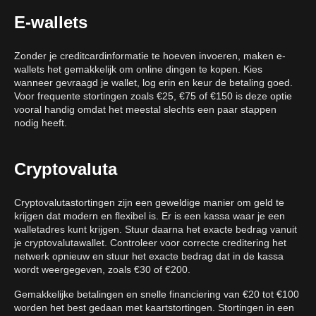
E-wallets
Zonder je creditcardinformatie te hoeven invoeren, maken e-
wallets het gemakkelijk om online dingen te kopen. Kies
wanneer gevraagd je wallet, log erin en keur de betaling goed.
Voor frequente stortingen zoals €25, €75 of €150 is deze optie
vooral handig omdat het meestal slechts een paar stappen
nodig heeft.
Cryptovaluta
Cryptovalutastortingen zijn een geweldige manier om geld te
krijgen dat modern en flexibel is. Er is een kassa waar je een
walletadres kunt krijgen. Stuur daarna het exacte bedrag vanuit
je cryptovalutawallet. Controleer voor correcte creditering het
netwerk opnieuw en stuur het exacte bedrag dat in de kassa
wordt weergegeven, zoals €30 of €200.
Gemakkelijke betalingen en snelle financiering van €20 tot €100
worden het best gedaan met kaartstortingen. Stortingen in een