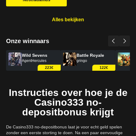
Alles bekijken
Onze winnaars
Wild Sevens
Battle Royale
Au
AgentHercules
gringo
Da
223€
122€
Instructies over hoe je de
Casino333 no-
depositbonus krijgt
De Casino333 no-depositbonus laat je voor echt geld spelen
zonder een eerste storting te doen. Na een paar eenvoudige