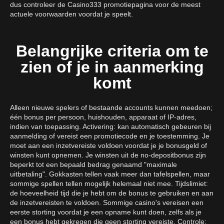
dus controleer de Casino333 promotiepagina voor de meest
actuele voorwaarden voordat je speelt.
Belangrijke criteria om te
zien of je in aanmerking
komt
Alleen nieuwe spelers of bestaande accounts kunnen meedoen;
één bonus per persoon, huishouden, apparaat of IP-adres,
indien van toepassing. Activering: kan automatisch gebeuren bij
aanmelding of vereist een promotiecode en je toestemming. Je
moet aan een inzetvereiste voldoen voordat je je bonusgeld of
winsten kunt opnemen. Je winsten uit de no-depositbonus zijn
beperkt tot een bepaald bedrag genaamd "maximale
uitbetaling". Gokkasten tellen vaak meer dan tafelspellen, maar
sommige spellen tellen mogelijk helemaal niet mee. Tijdslimiet:
de hoeveelheid tijd die je hebt om de bonus te gebruiken en aan
de inzetvereisten te voldoen. Sommige casino's vereisen een
eerste storting voordat je een opname kunt doen, zelfs als je
een bonus hebt gekregen die geen storting vereiste. Controle: