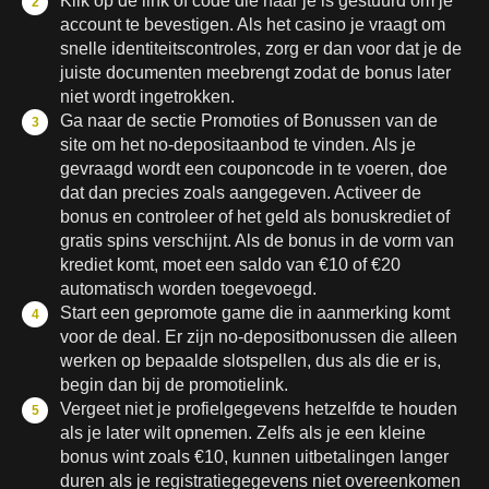
Klik op de link of code die naar je is gestuurd om je
account te bevestigen. Als het casino je vraagt om
snelle identiteitscontroles, zorg er dan voor dat je de
juiste documenten meebrengt zodat de bonus later
niet wordt ingetrokken.
Ga naar de sectie Promoties of Bonussen van de
site om het no-depositaanbod te vinden. Als je
gevraagd wordt een couponcode in te voeren, doe
dat dan precies zoals aangegeven. Activeer de
bonus en controleer of het geld als bonuskrediet of
gratis spins verschijnt. Als de bonus in de vorm van
krediet komt, moet een saldo van €10 of €20
automatisch worden toegevoegd.
Start een gepromote game die in aanmerking komt
voor de deal. Er zijn no-depositbonussen die alleen
werken op bepaalde slotspellen, dus als die er is,
begin dan bij de promotielink.
Vergeet niet je profielgegevens hetzelfde te houden
als je later wilt opnemen. Zelfs als je een kleine
bonus wint zoals €10, kunnen uitbetalingen langer
duren als je registratiegegevens niet overeenkomen