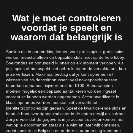
Wat je moet controleren
voordat je speelt en
waarom dat belangrijk is
Spellen die in aanmerking komen voor gratis spins: gratis spins
werken meestal alleen op bepaalde slots, niet op de hele lobby.
Spelrondes en bonusgeld kunnen op elk moment verlopen. Als
je je spins of bonusgeld niet gebruikt tegen de vervaldatum, kun
je ze verliezen. Maximaal bedrag dat je kunt opnemen uit
winsten van no-depositbonussen: veel no-depositbonussen
beperken opnames, bijvoorbeeld tot €100. Bonuswinsten
moeten mogelijk een bepaald aantal keren worden ingezet
voordat ze kunnen worden opgenomen. Accountverificatie is
klaar: opnames worden meestal niet verwerkt tot
identiteitscontroles zijn gedaan. Speel de kwalificerende slots en
houd je bonusvoortgangsindicator in de gaten terwijl alles draait.
Zorg ervoor dat de gegevens in je account overeenkomen met
wat op je documenten staat als je wint en later wilt opnemen,
zodat spelers uit Belgisch en andere in aanmerking komende