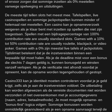
of ervoor zorgen dat sommige inzetten als 0% meetellen
vanwege spelweging en uitsluitingen.
De meeste tijd tellen slots het meest mee. Tafelspellen, live
casinospellen en sommige jackpotspellen kunnen minder of
helemaal niet meetellen. Een casino kan je opnameverzoek
weigeren als je klaar bent met inzetten op spellen die niet zijn
toegestaan. Spellen met een bijdragepercentage van 100%
contribution rate are usually standard slots. Games with a 10%
tot 50% contribution rate are usually roulette, blackjack, or video
poker. Games with a 0% zijn meestal live tafels of jackpotslots.
Tijdslimiet betekent dat je de inzetvereisten binnen een
bepaalde tijd moet halen. Als je de deadline mist voor een bonus
die slechts 7 dagen geldig is, kunnen bonusgeld en winsten
vanzelf verlopen. Als je de verificatie niet afrondt voordat je
opneemt, kan de opname worden tegengehouden of gestopt.
Casino333 kan je identiteit moeten controleren voordat je je geld
krijgt, zelfs als je aan de inzetvereisten voldoet. De uitbetaling
kan worden afgewezen als de vereiste documenten niet worden
verzonden of niet overeenkomen met je accountgegevens
(naam, adres, betaalmethode). Je moet mogelijk opname- en
"bonus-first"-logica volgen. Sommige bonussen worden
onmiddellijk geannuleerd als je een opname aanvraagt terwijl de