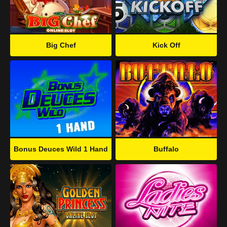
Big Chef
Kick Off
Bonus Deuces Wild 1 Hand
Buffalo