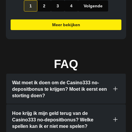
1
2
3
4
Volgende
Meer bekijken
FAQ
Wat moet ik doen om de Casino333 no-
depositbonus te krijgen? Moet ik eerst een
storting doen?
Hoe krijg ik mijn geld terug van de
Casino333 no-depositbonus? Welke
spellen kan ik er niet mee spelen?