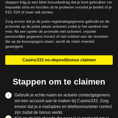
stappen krijg je een klein bonusbedrag dat je kunt gebruiken om
bepaalde slots en functies uit te proberen voordat je beslist of je
€10, €20 of meer wilt storten.
Zorg ervoor dat je de juiste registratiegegevens gebruikt en de
promotie op de juiste plaats activeert zodat je het aanbod niet
mist. Als een speler de promotie niet activeert, onjuiste
persoonlijke gegevens invoert of niet voldoet aan de vereisten
die op de bonuspagina staan, wordt de claim meestal
geweigerd.
Casino333 no-depositbonus claimen
Stappen om te claimen
Gebruik je echte naam en actuele contactgegevens
om een account aan te maken bij Casino333. Zorg
ervoor dat je e-mailadres en telefoonnummer correct
zijn zodat de bonus werkt.