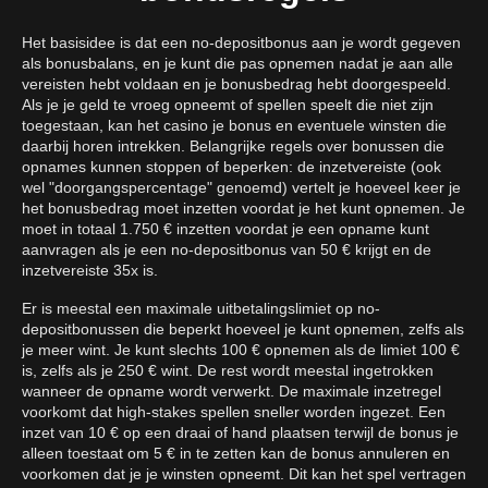
Het basisidee is dat een no-depositbonus aan je wordt gegeven
als bonusbalans, en je kunt die pas opnemen nadat je aan alle
vereisten hebt voldaan en je bonusbedrag hebt doorgespeeld.
Als je je geld te vroeg opneemt of spellen speelt die niet zijn
toegestaan, kan het casino je bonus en eventuele winsten die
daarbij horen intrekken. Belangrijke regels over bonussen die
opnames kunnen stoppen of beperken: de inzetvereiste (ook
wel "doorgangspercentage" genoemd) vertelt je hoeveel keer je
het bonusbedrag moet inzetten voordat je het kunt opnemen. Je
moet in totaal 1.750 € inzetten voordat je een opname kunt
aanvragen als je een no-depositbonus van 50 € krijgt en de
inzetvereiste 35x is.
Er is meestal een maximale uitbetalingslimiet op no-
depositbonussen die beperkt hoeveel je kunt opnemen, zelfs als
je meer wint. Je kunt slechts 100 € opnemen als de limiet 100 €
is, zelfs als je 250 € wint. De rest wordt meestal ingetrokken
wanneer de opname wordt verwerkt. De maximale inzetregel
voorkomt dat high-stakes spellen sneller worden ingezet. Een
inzet van 10 € op een draai of hand plaatsen terwijl de bonus je
alleen toestaat om 5 € in te zetten kan de bonus annuleren en
voorkomen dat je je winsten opneemt. Dit kan het spel vertragen