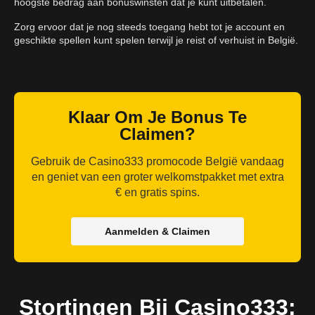
hoogste bedrag aan bonuswinsten dat je kunt uitbetalen.
Zorg ervoor dat je nog steeds toegang hebt tot je account en
geschikte spellen kunt spelen terwijl je reist of verhuist in België.
Klaar Om Je Bonus Te
Claimen?
Gebruik de Casino333 promocode België vandaag
en geniet van een groter welkomstpakket met extra
€ en gratis spins.
Aanmelden & Claimen
Stortingen Bij Casino333: