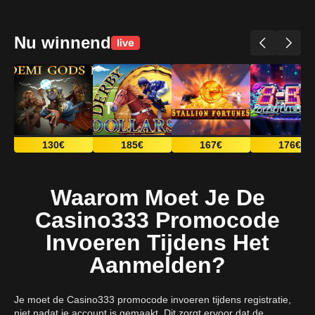
Nu winnend
130€
185€
167€
176€
Waarom Moet Je De
Casino333 Promocode
Invoeren Tijdens Het
Aanmelden?
Je moet de Casino333 promocode invoeren tijdens registratie,
niet nadat je account is gemaakt. Dit zorgt ervoor dat de