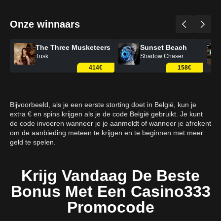
Onze winnaars
The Three Musketeers
Sunset Beach
Tusk
Shadow Chaser
414€
158€
Bijvoorbeeld, als je een eerste storting doet in België, kun je
extra € en spins krijgen als je de code België gebruikt. Je kunt
de code invoeren wanneer je je aanmeldt of wanneer je afrekent
om de aanbieding meteen te krijgen en te beginnen met meer
geld te spelen.
Krijg Vandaag De Beste
Bonus Met Een Casino333
Promocode