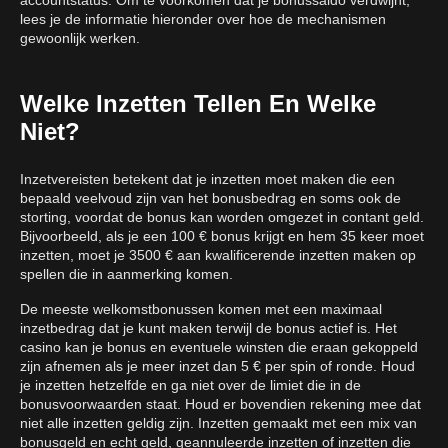
lees je de informatie hieronder over hoe de mechanismen
gewoonlijk werken.
Welke Inzetten Tellen En Welke
Niet?
Inzetvereisten betekent dat je inzetten moet maken die een
bepaald veelvoud zijn van het bonusbedrag en soms ook de
storting, voordat de bonus kan worden omgezet in contant geld.
Bijvoorbeeld, als je een 100 € bonus krijgt en hem 35 keer moet
inzetten, moet je 3500 € aan kwalificerende inzetten maken op
spellen die in aanmerking komen.
De meeste welkomstbonussen komen met een maximaal
inzetbedrag dat je kunt maken terwijl de bonus actief is. Het
casino kan je bonus en eventuele winsten die eraan gekoppeld
zijn afnemen als je meer inzet dan 5 € per spin of ronde. Houd
je inzetten hetzelfde en ga niet over de limiet die in de
bonusvoorwaarden staat. Houd er bovendien rekening mee dat
niet alle inzetten geldig zijn. Inzetten gemaakt met een mix van
bonusgeld en echt geld, geannuleerde inzetten of inzetten die