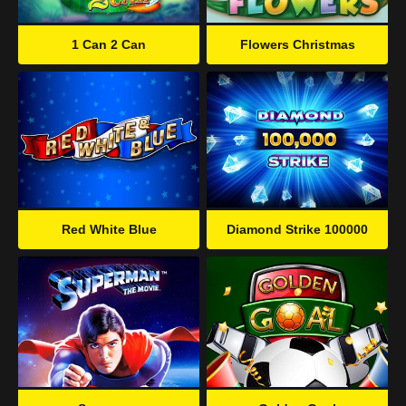
Opnames Bij Casino333: Uitbetalingssnelheid,
Verificatie En Limieten
1 Can 2 Can
Flowers Christmas
Hoe Snel Jouw Uitbetalingen Zullen Zijn
Verificatiedocumenten
Minimum- En Maximumopnamebedragen
Red White Blue
Diamond Strike 100000