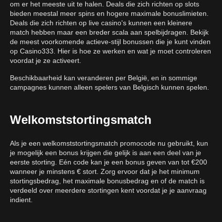
om er het meeste uit te halen. Deals die zich richten op slots
bieden meestal meer spins en hogere maximale bonuslimieten.
Deals die zich richten op live casino's kunnen een kleinere
match hebben maar een breder scala aan spelbijdragen. Bekijk
de meest voorkomende actieve-stijl bonussen die je kunt vinden
op Casino333. Hier is hoe ze werken en wat je moet controleren
voordat je ze activeert.
Beschikbaarheid kan veranderen per België, en in sommige
campagnes kunnen alleen spelers van Belgisch kunnen spelen.
Welkomststortingsmatch
Als je een welkomststortingsmatch promocode nu gebruikt, kun
je mogelijk een bonus krijgen die gelijk is aan een deel van je
eerste storting. Eén code kan je een bonus geven van tot €200
wanneer je minstens € stort. Zorg ervoor dat je het minimum
stortingsbedrag, het maximale bonusbedrag en of de match is
verdeeld over meerdere stortingen kent voordat je je aanvraag
indient.