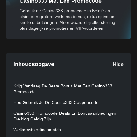
Casino333 Met Een Promocode
Gebruik de Casino333 promocode in België en
claim een grotere welkomstbonus, extra spins en
snelle uitbetalingen. Meer waarde bij elke storting,
plus dagelijkse promoties en VIP-voordelen.
Inhoudsopgave
Hide
Krijg Vandaag De Beste Bonus Met Een Casino333
Promocode
Hoe Gebruik Je De Casino333 Couponcode
Casino333 Promocode Deals En Bonusaanbiedingen
Die Nog Geldig Zijn
Welkomststortingsmatch