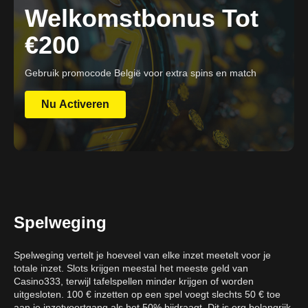
Welkomstbonus Tot
€200
Gebruik promocode België voor extra spins en match
Nu Activeren
Spelweging
Spelweging vertelt je hoeveel van elke inzet meetelt voor je
totale inzet. Slots krijgen meestal het meeste geld van
Casino333, terwijl tafelspellen minder krijgen of worden
uitgesloten. 100 € inzetten op een spel voegt slechts 50 € toe
aan je inzetvoortgang als het 50% bijdraagt. Dit is erg belangrijk