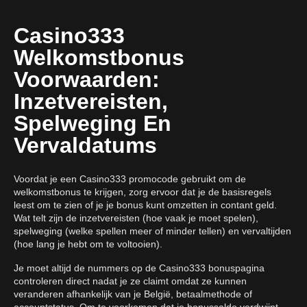
Casino333
Welkomstbonus
Voorwaarden:
Inzetvereisten,
Spelweging En
Vervaldatums
Voordat je een Casino333 promocode gebruikt om de
welkomstbonus te krijgen, zorg ervoor dat je de basisregels
leest om te zien of je je bonus kunt omzetten in contant geld.
Wat telt zijn de inzetvereisten (hoe vaak je moet spelen),
spelweging (welke spellen meer of minder tellen) en vervaltijden
(hoe lang je hebt om te voltooien).
Je moet altijd de nummers op de Casino333 bonuspagina
controleren direct nadat je ze claimt omdat ze kunnen
veranderen afhankelijk van je België, betaalmethode of
accountstatus. Om te voorkomen dat je bonussaldo verdwijnt,