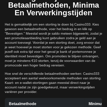
Betaalmethoden, Minima
En Verwerkingstijden
Het is gemakkelijk om een storting te doen bij Casino333. Kies
gewoon een betaalmethode, voer het bedrag in en klik op
"Bevestigen." Meestal wordt je saldo meteen bijgewerkt, zodat je
een promotieaanbieding kunt gebruiken zodra je geld aan je
account toevoegt. Voordat je een storting doet, zorg ervoor dat
je weet hoeveel je moet storten voor je gekozen methode. Geef
jezelf ook extra tijd voor het geval je bank of portemonnee je
identiteit moet bevestigen. Om promoties te blijven ontvangen,
moet je minstens €10 storten, tenzij de voorwaarden van de
promocode een hoger bedrag vereisen.
Hoe snel de verschillende betaalmethoden werken: Casino333
accepteert een aantal veelvoorkomende methoden van storting.
Kaart- en e-wallet-stortingen gaan meestal direct naar je
account nadat ze zijn goedgekeurd, maar verwerkingstijden
variëren per provider.
Betaalmethode
Minimum s