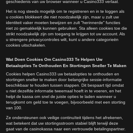
geschiedenis van uw browser wanneer u Casino333 verlaat.
Het is nog steeds mogelijk om te registreren en in te loggen als
u cookies blokkeert die niet noodzakelijk zijn, maar u zult uw
identiteit vaker moeten bewijzen en zult "herinnerde" functies
niet zo gemakkelijk kunnen gebruiken. Sta alleen cookies toe die
strikt noodzakelijk zijn om toegang te krijgen tot uw account. Als
u strengere privacycontroles wilt, kunt u andere categorieën
cookies uitschakelen.
Wat Doen Cookies Om Casino333 Te Helpen Uw
Betaalopties Te Onthouden En Stortingen Sneller Te Maken
Cookies helpen Casino333 uw betaalopties te onthouden en
stortingen sneller te maken door belangrijke sessie-informatie
beschikbaar te houden tussen stappen. Dit bespaart tijd omdat
u niet dezelfde informatie tweemaal hoeft in te voeren, en het
helpt de kassa om snel de juiste opties te laden wanneer u
terugkomt om geld toe te voegen, bijvoorbeeld met een storting
van 100.
Ze ondersteunen ook veilige continuïteit tijdens het afrekenen,
wat betekent dat uw stortingsstroom stabiel blijft terwijl deze
gaat van de casinokassa naar een vertrouwde betalingspartner.