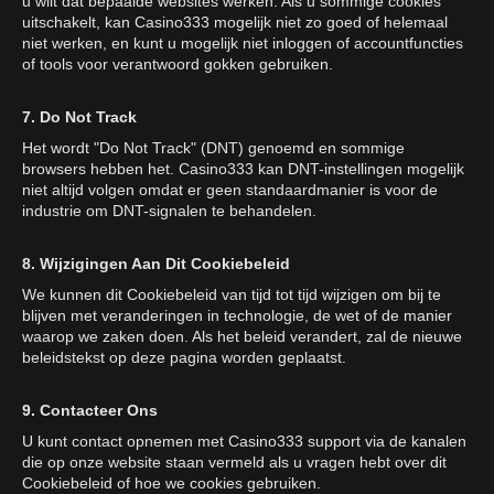
u wilt dat bepaalde websites werken. Als u sommige cookies
uitschakelt, kan Casino333 mogelijk niet zo goed of helemaal
niet werken, en kunt u mogelijk niet inloggen of accountfuncties
of tools voor verantwoord gokken gebruiken.
7. Do Not Track
Het wordt "Do Not Track" (DNT) genoemd en sommige
browsers hebben het. Casino333 kan DNT-instellingen mogelijk
niet altijd volgen omdat er geen standaardmanier is voor de
industrie om DNT-signalen te behandelen.
8. Wijzigingen Aan Dit Cookiebeleid
We kunnen dit Cookiebeleid van tijd tot tijd wijzigen om bij te
blijven met veranderingen in technologie, de wet of de manier
waarop we zaken doen. Als het beleid verandert, zal de nieuwe
beleidstekst op deze pagina worden geplaatst.
9. Contacteer Ons
U kunt contact opnemen met Casino333 support via de kanalen
die op onze website staan vermeld als u vragen hebt over dit
Cookiebeleid of hoe we cookies gebruiken.