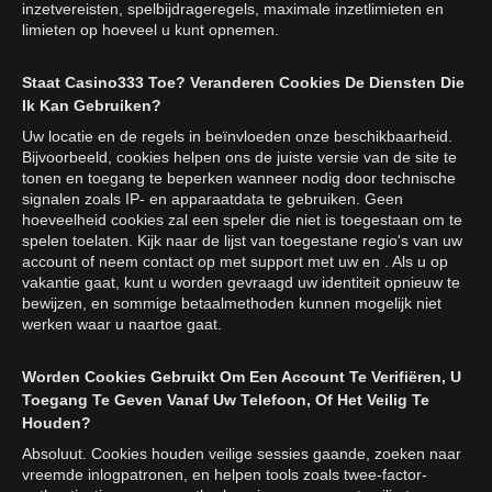
inzetvereisten, spelbijdrageregels, maximale inzetlimieten en
limieten op hoeveel u kunt opnemen.
Staat Casino333 Toe? Veranderen Cookies De Diensten Die
Ik Kan Gebruiken?
Uw locatie en de regels in beïnvloeden onze beschikbaarheid.
Bijvoorbeeld, cookies helpen ons de juiste versie van de site te
tonen en toegang te beperken wanneer nodig door technische
signalen zoals IP- en apparaatdata te gebruiken. Geen
hoeveelheid cookies zal een speler die niet is toegestaan om te
spelen toelaten. Kijk naar de lijst van toegestane regio's van uw
account of neem contact op met support met uw en . Als u op
vakantie gaat, kunt u worden gevraagd uw identiteit opnieuw te
bewijzen, en sommige betaalmethoden kunnen mogelijk niet
werken waar u naartoe gaat.
Worden Cookies Gebruikt Om Een Account Te Verifiëren, U
Toegang Te Geven Vanaf Uw Telefoon, Of Het Veilig Te
Houden?
Absoluut. Cookies houden veilige sessies gaande, zoeken naar
vreemde inlogpatronen, en helpen tools zoals twee-factor-