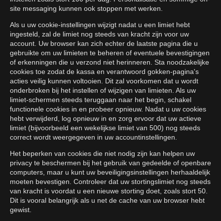
site messaging kunnen ook stoppen met werken.
Als u uw cookie-instellingen wijzigt nadat u een limiet hebt
ingesteld, zal de limiet nog steeds van kracht zijn voor uw
account. Uw browser kan zich echter de laatste pagina die u
gebruikte om uw limieten te beheren of eventuele bevestigingen
of erkenningen die u verzond niet herinneren. Sta noodzakelijke
cookies toe zodat de kassa en verantwoord gokken-pagina's
acties veilig kunnen voltooien. Dit zal voorkomen dat u wordt
onderbroken bij het instellen of wijzigen van limieten. Als uw
limiet-schermen steeds teruggaan naar het begin, schakel
functionele cookies in en probeer opnieuw. Nadat u uw cookies
hebt verwijderd, log opnieuw in en zorg ervoor dat uw actieve
limiet (bijvoorbeeld een wekelijkse limiet van 500) nog steeds
correct wordt weergegeven in uw accountinstellingen.
Het beperken van cookies die niet nodig zijn kan helpen uw
privacy te beschermen bij het gebruik van gedeelde of openbare
computers, maar u kunt uw beveiligingsinstellingen herhaaldelijk
moeten bevestigen. Controleer dat uw stortingslimiet nog steeds
van kracht is voordat u een nieuwe storting doet, zoals stort 50.
Dit is vooral belangrijk als u net de cache van uw browser hebt
gewist.