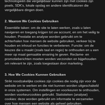
technologieën die vergelijkbaar kunnen zijn met cookies zijn
pixels, SDK's, lokale opslag en andere identificatoren die
vergelijkbare dingen doen.
2. Waarom We Cookies Gebruiken
Essentiële taken: om de site te laten werken, zoals u laten
navigeren en toegang krijgen tot uw account, en om het veilig te
houden. Prestatie en analyse worden gebruikt om te
achterhalen hoe mensen de website gebruiken, verkeer bij te
houden en inhoud en functies te verbeteren. Functie: om de
keuzes die u maakt (zoals taal en regio) te onthouden en u een
meer op maat gemaakte ervaring te geven. Reclame- en
promotieberichten moeten worden verzonden en bijgehouden
om relevant te zijn, zoals toegestaan door marketing.
3. Hoe We Cookies Kunnen Gebruiken
Strikt noodzakelijke cookies zijn cookies die nodig zijn voor de
website om te werken en die niet kunnen worden uitgeschakeld
in onze systemen. Om instellingen en voorkeuren te onthouden,
worden voorkeurcookies gebruikt. Statistieken (analyse)
cookies: deze worden gebruikt om informatie te verzamelen
over hoe mensen een website als geheel gebruiken.