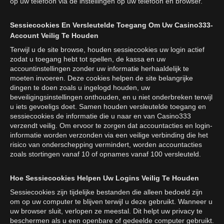
op uw telefoon via de instellingen op uw telefoon en browser.
Sessiecookies En Versleutelde Toegang Om Uw Casino333-
Account Veilig Te Houden
Terwijl u de site browse, houden sessiecookies uw login actief
zodat u toegang hebt tot spellen, de kassa en uw
accountinstellingen zonder uw informatie herhaaldelijk te
moeten invoeren. Deze cookies helpen de site belangrijke
dingen te doen zoals u ingelogd houden, uw
beveiligingsinstellingen onthouden, en u niet onderbreken terwijl
u iets gevoeligs doet. Samen houden versleutelde toegang en
sessiecookies de informatie die u naar en van Casino333
verzendt veilig. Om ervoor te zorgen dat accountacties en login-
informatie worden verzonden via een veilige verbinding die het
risico van onderschepping vermindert, worden accountacties
zoals stortingen vanaf 10 of opnames vanaf 100 versleuteld.
Hoe Sessiecookies Helpen Uw Logins Veilig Te Houden
Sessiecookies zijn tijdelijke bestanden die alleen bedoeld zijn
om op uw computer te blijven terwijl u deze gebruikt. Wanneer u
uw browser sluit, verlopen ze meestal. Dit helpt uw privacy te
beschermen als u een openbare of gedeelde computer gebruikt.