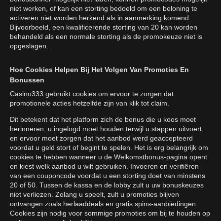
niet werken, of kan een storting bedoeld om een beloning te
activeren niet worden herkend als in aanmerking komend.
Bijvoorbeeld, een kwalificerende storting van 20 kan worden
behandeld als een normale storting als de promokeuze niet is
opgeslagen.
Hoe Cookies Helpen Bij Het Volgen Van Promoties En
Bonussen
Casino333 gebruikt cookies om ervoor te zorgen dat
promotionele acties hetzelfde zijn van klik tot claim.
Dit betekent dat het platform zich de bonus die u koos moet
herinneren, u ingelogd moet houden terwijl u stappen uitvoert,
en ervoor moet zorgen dat het aanbod werd geaccepteerd
voordat u geld stort of begint te spelen. Het is erg belangrijk om
cookies te hebben wanneer u de Welkomstbonus-pagina opent
en kiest welk aanbod u wilt gebruiken. Invoeren en verifiëren
van een couponcode voordat u een storting doet van minstens
20 of 50. Tussen de kassa en de lobby zult u uw bonuskeuzes
niet verliezen. Zolang u speelt, zult u promoties blijven
ontvangen zoals herlaaddeals en gratis spins-aanbiedingen.
Cookies zijn nodig voor sommige promoties om bij te houden op