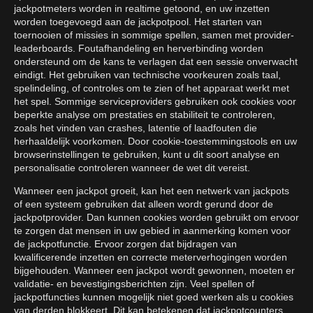
jackpotmeters worden in realtime getoond, en uw inzetten
worden toegevoegd aan de jackpotpool. Het starten van
toernooien of missies in sommige spellen, samen met provider-
leaderboards. Foutafhandeling en herverbinding worden
ondersteund om de kans te verlagen dat een sessie onverwacht
eindigt. Het gebruiken van technische voorkeuren zoals taal,
spelindeling, of controles om te zien of het apparaat werkt met
het spel. Sommige serviceproviders gebruiken ook cookies voor
beperkte analyse om prestaties en stabiliteit te controleren,
zoals het vinden van crashes, latentie of laadfouten die
herhaaldelijk voorkomen. Door cookie-toestemmingstools en uw
browserinstellingen te gebruiken, kunt u dit soort analyse en
personalisatie controleren wanneer de wet dit vereist.
Wanneer een jackpot groeit, kan het een netwerk van jackpots
of een systeem gebruiken dat alleen wordt gerund door de
jackpotprovider. Dan kunnen cookies worden gebruikt om ervoor
te zorgen dat mensen in uw gebied in aanmerking komen voor
de jackpotfunctie. Ervoor zorgen dat bijdragen van
kwalificerende inzetten en correcte meterverhogingen worden
bijgehouden. Wanneer een jackpot wordt gewonnen, moeten er
validatie- en bevestigingsberichten zijn. Veel spellen of
jackpotfuncties kunnen mogelijk niet goed werken als u cookies
van derden blokkeert. Dit kan betekenen dat jackpotcounters