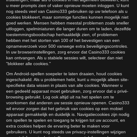
u meer prompts zien of vaker opnieuw moeten inloggen. U kunt
nog steeds veel van Casino333 gebruiken op uw telefoon als u
cookies blokkeert, maar sommige functies kunnen mogelijk niet
goed werken. Mensen hebben meestal problemen zoals sneller
uitloggen, spelminiaturen die langer duren om te laden, dezelfde
toestemmingsboodschap herhaaldelijk zien, of problemen
hebben met het storten van 100 of het bevestigen van een
opnameverzoek voor 500 vanwege extra beveiligingscontroles.
In uw browserinstellingen, zorg ervoor dat Casino333 cookies
kan ontvangen. Als u stabiele sessies wilt, selecteer dan niet
"blokkeer alle cookies."
Om Android-spellen soepeler te laten draaien, houd cookies
ingeschakeld. Als u problemen hebt, kunt u mogelijk alleen site-
specifieke data wissen in plaats van alle cookies. Wanneer u
een gedeeld apparaat moet gebruiken, zorg ervoor dat u privé-
browsing gebruikt. Log ook altijd uit na het spelen om te
voorkomen dat anderen uw sessie opnieuw openen. Casino333
wil ervoor zorgen dat het gebruik van cookies op een mobiel
apparaat gemakkelijk en duidelijk is. Navigatiecookies zijn nodig
om spellen te spelen en toegang te krijgen tot uw account, en
extra cookies helpen de ervaring beter te maken voor
gebruikers. U kunt nog steeds uw privacy-instellingen wijzigen