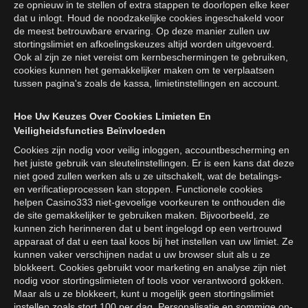
ze opnieuw in te stellen of extra stappen te doorlopen elke keer
dat u inlogt. Houd de noodzakelijke cookies ingeschakeld voor
de meest betrouwbare ervaring. Op deze manier zullen uw
stortingslimiet en afkoelingskeuzes altijd worden uitgevoerd.
Ook al zijn ze niet vereist om kernbeschermingen te gebruiken,
cookies kunnen het gemakkelijker maken om te verplaatsen
tussen pagina's zoals de kassa, limietinstellingen en account.
Hoe Uw Keuzes Over Cookies Limieten En
Veiligheidsfuncties Beïnvloeden
Cookies zijn nodig voor veilig inloggen, accountbescherming en
het juiste gebruik van sleutelinstellingen. Er is een kans dat deze
niet goed zullen werken als u ze uitschakelt, wat de betalings-
en verificatieprocessen kan stoppen. Functionele cookies
helpen Casino333 niet-gevoelige voorkeuren te onthouden die
de site gemakkelijker te gebruiken maken. Bijvoorbeeld, ze
kunnen zich herinneren dat u bent ingelogd op een vertrouwd
apparaat of dat u een taal koos bij het instellen van uw limiet. Ze
kunnen vaker verschijnen nadat u uw browser sluit als u ze
blokkeert. Cookies gebruikt voor marketing en analyse zijn niet
nodig voor stortingslimieten of tools voor verantwoord gokken.
Maar als u ze blokkeert, kunt u mogelijk geen stortingslimiet
instellen zoals stort 100 per dag. Personalisatie en sommige on-