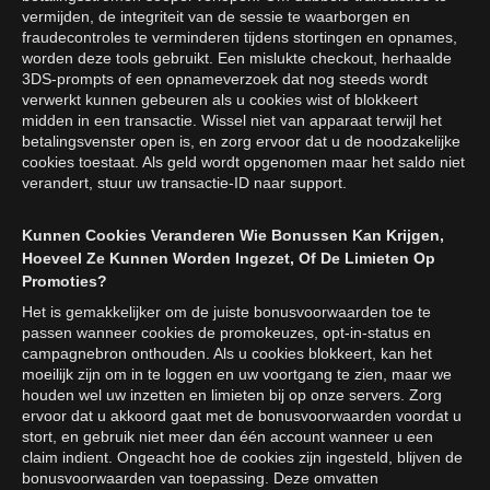
vermijden, de integriteit van de sessie te waarborgen en
fraudecontroles te verminderen tijdens stortingen en opnames,
worden deze tools gebruikt. Een mislukte checkout, herhaalde
3DS-prompts of een opnameverzoek dat nog steeds wordt
verwerkt kunnen gebeuren als u cookies wist of blokkeert
midden in een transactie. Wissel niet van apparaat terwijl het
betalingsvenster open is, en zorg ervoor dat u de noodzakelijke
cookies toestaat. Als geld wordt opgenomen maar het saldo niet
verandert, stuur uw transactie-ID naar support.
Kunnen Cookies Veranderen Wie Bonussen Kan Krijgen,
Hoeveel Ze Kunnen Worden Ingezet, Of De Limieten Op
Promoties?
Het is gemakkelijker om de juiste bonusvoorwaarden toe te
passen wanneer cookies de promokeuzes, opt-in-status en
campagnebron onthouden. Als u cookies blokkeert, kan het
moeilijk zijn om in te loggen en uw voortgang te zien, maar we
houden wel uw inzetten en limieten bij op onze servers. Zorg
ervoor dat u akkoord gaat met de bonusvoorwaarden voordat u
stort, en gebruik niet meer dan één account wanneer u een
claim indient. Ongeacht hoe de cookies zijn ingesteld, blijven de
bonusvoorwaarden van toepassing. Deze omvatten