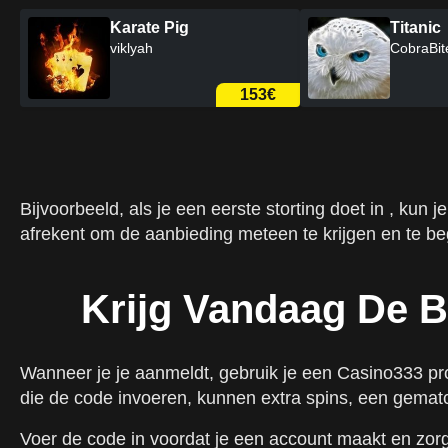
Eat Them All
Karate 
Pumps
viklyah
345€
Bijvoorbeeld, als je een eerste storting doet in , kun
afrekent om de aanbieding meteen te krijgen en te be
Krijg Vandaag De 
Wanneer je je aanmeldt, gebruik je een Casino333 pro
die de code invoeren, kunnen extra spins, een gematc
Voer de code in voordat je een account maakt en zorg 