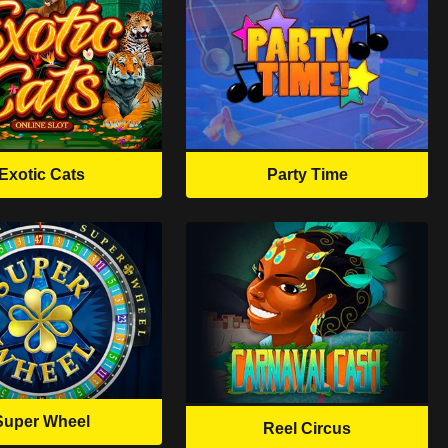
Exotic Cats
Party Time
Super Wheel
Reel Circus