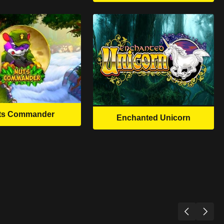
ts Commander
Enchanted Unicorn