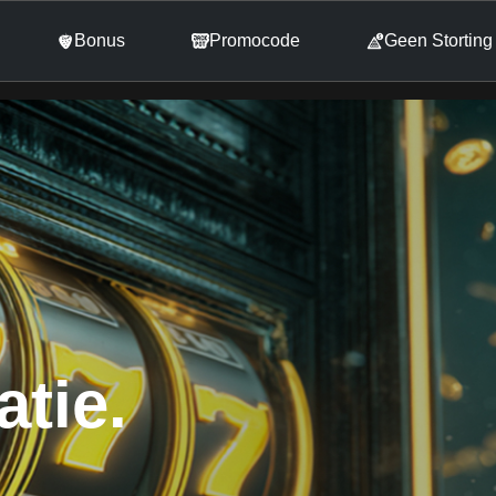
Bonus
Promocode
Geen Stortin
atie.