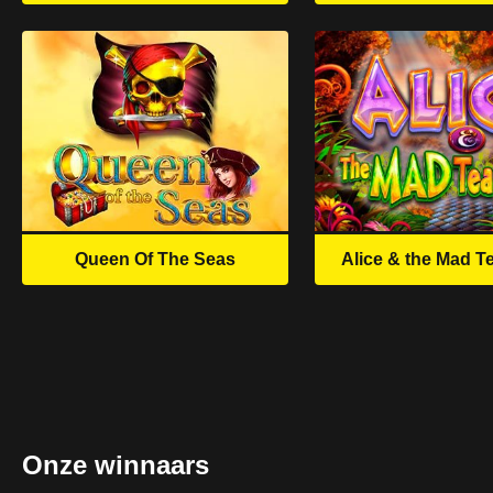
Queen Of The Seas
Alice & the Mad T
Onze winnaars