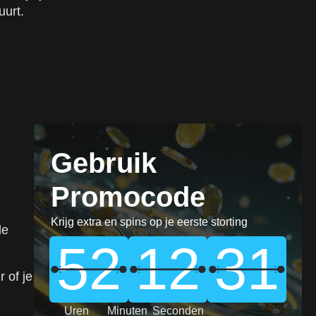
uurt.
Gebruik
Promocode
Krijg extra en spins op je eerste storting
de
52
12
29
 of je
Uren
Minuten
Seconden